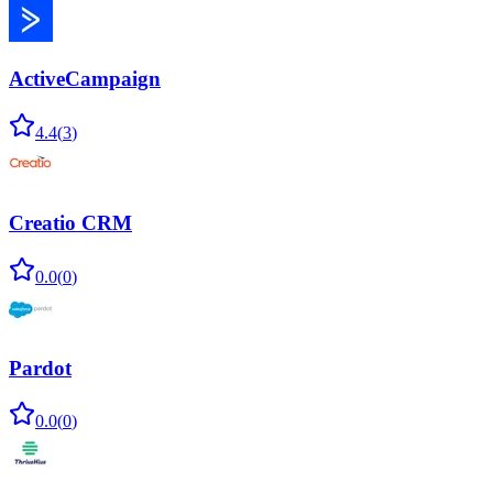
ActiveCampaign
4.4
(
3
)
Creatio CRM
0.0
(
0
)
Pardot
0.0
(
0
)