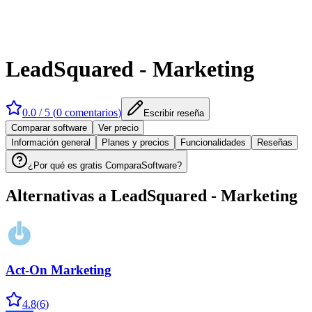
LeadSquared - Marketing
0.0
/ 5 (
0
comentarios
)
Escribir reseña
Comparar software
Ver precio
Información general
Planes y precios
Funcionalidades
Reseñas
¿Por qué es gratis ComparaSoftware?
Alternativas a
LeadSquared - Marketing
Act-On Marketing
4.8
(
6
)