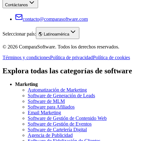
Contáctanos
contacto@comparasoftware.com
Seleccionar país:
🌎
Latinoamérica
©
2026
ComparaSoftware.
Todos los derechos reservados.
Términos y condiciones
Política de privacidad
Política de cookies
Explora todas las categorías de software
Marketing
Automatización de Marketing
Software de Generación de Leads
Software de MLM
Software para Afiliados
Email Marketing
Software de Gestión de Contenido Web
Software de Gestión de Eventos
Software de Cartelería Digital
Agencia de Publicidad
Software de Fidelización de Clientes