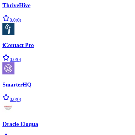
ThriveHive
0.0
(
0
)
iContact Pro
0.0
(
0
)
SmarterHQ
0.0
(
0
)
Oracle Eloqua