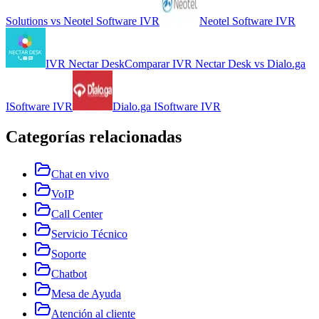
Solutions
vs
Neotel Software IVR
Neotel Software IVR
IVR Nectar Desk
Comparar
IVR Nectar Desk
vs
Dialo.ga
ISoftware IVR
Dialo.ga ISoftware IVR
Categorías relacionadas
Chat en vivo
VoIP
Call Center
Servicio Técnico
Soporte
Chatbot
Mesa de Ayuda
Atención al cliente