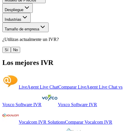
Modelo de Precios
Despliegue
Industrias
Tamaño de empresa
¿Utilizas actualmente un
IVR
?
Sí
No
Los mejores
IVR
LiveAgent Live Chat
Comparar
LiveAgent Live Chat
vs
Voxco Software IVR
Voxco Software IVR
Vocalcom IVR Solutions
Comparar
Vocalcom IVR