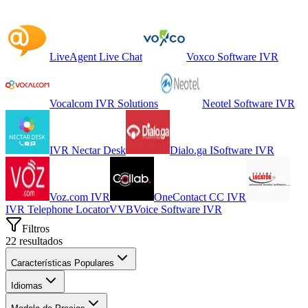
LiveAgent Live Chat
Voxco Software IVR
Vocalcom IVR Solutions
Neotel Software IVR
IVR Nectar Desk
Dialo.ga ISoftware IVR
Voz.com IVR
OneContact CC IVR
IVR Telephone Locator
V
VBVoice Software IVR
Filtros
22
resultados
Características Populares
Idiomas