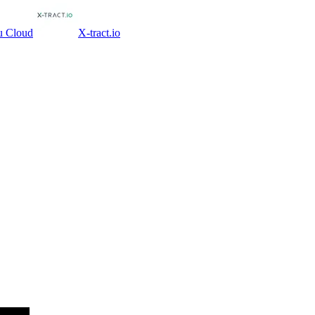
u Cloud
X-tract.io