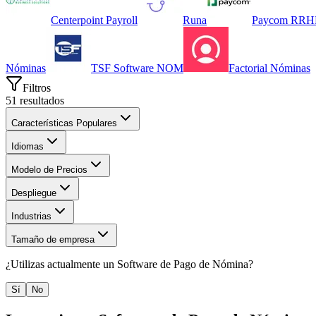
Centerpoint Payroll
Runa
Paycom RR
Nóminas
TSF Software NOM
Factorial Nóminas
Filtros
51
resultados
Características Populares
Idiomas
Modelo de Precios
Despliegue
Industrias
Tamaño de empresa
¿Utilizas actualmente un
Software de Pago de Nómina
?
Sí
No