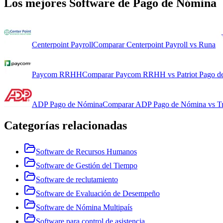
Los mejores
Software de Pago de Nómina
Centerpoint Payroll
Comparar
Centerpoint Payroll
vs
Runa
Paycom RRHH
Comparar
Paycom RRHH
vs
Patriot Pago 
ADP Pago de Nómina
Comparar
ADP Pago de Nómina
vs
T
Categorías relacionadas
Software de Recursos Humanos
Software de Gestión del Tiempo
Software de reclutamiento
Software de Evaluación de Desempeño
Software de Nómina Multipaís
Software para control de asistencia