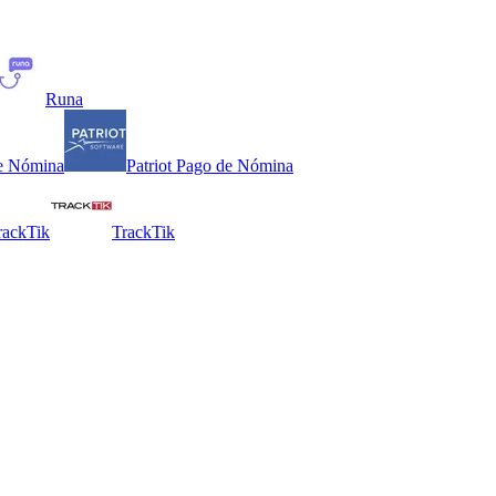
Runa
de Nómina
Patriot Pago de Nómina
rackTik
TrackTik