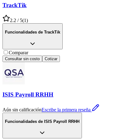
TrackTik
2.2
/ 5
(
1
)
Funcionalidades de
TrackTik
Comparar
Consultar sin costo
Cotizar
ISIS Payroll RRHH
Aún sin calificación
Escribe la primera reseña
Funcionalidades de
ISIS Payroll RRHH