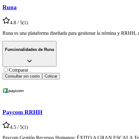
Runa
4.8
/ 5
(
1
)
Runa es una plataforma diseñada para gestionar la nómina y RRHH, qu
Funcionalidades de
Runa
Comparar
Consultar sin costo
Cotizar
Paycom RRHH
4.5
/ 5
(
1
)
Paycom Gestión Recursos Humanos: ÉXITO A GRAN ESCALA Tecnología