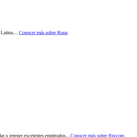
 Latina.
...
Conocer más sobre
Runa
 y retener excelentes empleados
...
Conocer más sobre
Paycom