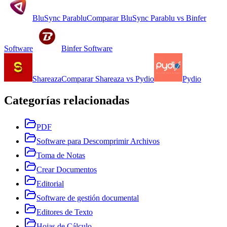
BluSync Parablu
Comparar
BluSync Parablu
vs
Binfer
Software
Binfer Software
Shareaza
Comparar
Shareaza
vs
Pydio
Pydio
Categorías relacionadas
PDF
Software para Descomprimir Archivos
Toma de Notas
Crear Documentos
Editorial
Software de gestión documental
Editores de Texto
Hojas de Cálculo