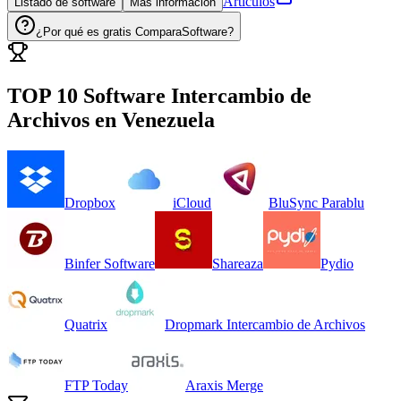
Artículos
Listado de software
Más información
¿Por qué es gratis ComparaSoftware?
TOP 10 Software
Intercambio de
Archivos
en
Venezuela
Dropbox
iCloud
BluSync Parablu
Binfer Software
Shareaza
Pydio
Quatrix
Dropmark Intercambio de Archivos
FTP Today
Araxis Merge