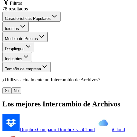
Filtros
78
resultados
Características Populares
Idiomas
Modelo de Precios
Despliegue
Industrias
Tamaño de empresa
¿Utilizas actualmente un
Intercambio de Archivos
?
Sí
No
Los mejores
Intercambio de Archivos
Dropbox
Comparar
Dropbox
vs
iCloud
iCloud