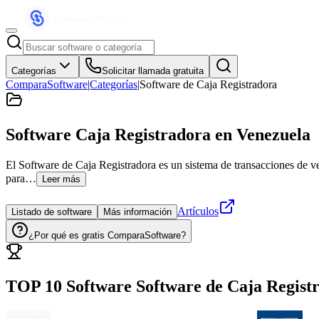
Categorías
Solicitar llamada gratuita
ComparaSoftware
|
Categorías
|
Software de Caja Registradora
Software Caja Registradora
en Venezuela
El Software de Caja Registradora es un sistema de transacciones de vent
para…
Leer más
Artículos
Listado de software
Más información
¿Por qué es gratis ComparaSoftware?
TOP 10 Software
Software de Caja Regist