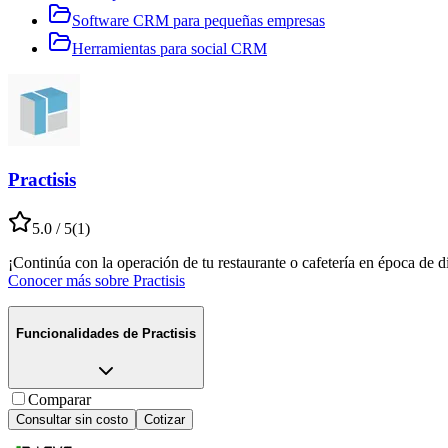
Software CRM para pequeñas empresas
Herramientas para social CRM
Practisis
5.0
/ 5
(
1
)
¡Continúa con la operación de tu restaurante o cafetería en época de d
Conocer más sobre
Practisis
Funcionalidades de
Practisis
Comparar
Consultar sin costo
Cotizar