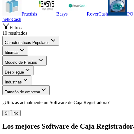
Practisis
Basys
RoverCash
PO
helloCash
Filtros
10
resultados
Características Populares
Idiomas
Modelo de Precios
Despliegue
Industrias
Tamaño de empresa
¿Utilizas actualmente un
Software de Caja Registradora
?
Sí
No
Los mejores
Software de Caja Registrador