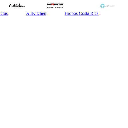
uctus
AirKitchen
Hiopos Costa Rica