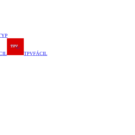
TYP
CIL
TPVFÁCIL