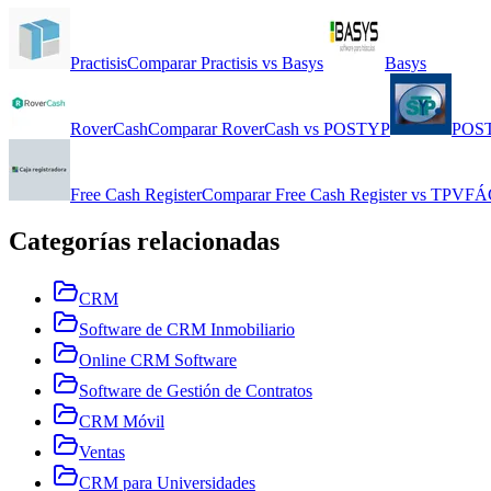
Practisis
Comparar
Practisis
vs
Basys
Basys
RoverCash
Comparar
RoverCash
vs
POSTYP
POS
Free Cash Register
Comparar
Free Cash Register
vs
TPVFÁ
Categorías relacionadas
CRM
Software de CRM Inmobiliario
Online CRM Software
Software de Gestión de Contratos
CRM Móvil
Ventas
CRM para Universidades