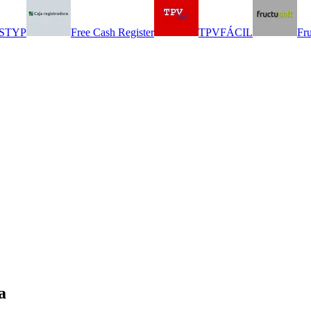
STYP
Free Cash Register
TPVFÁCIL
Fr
a