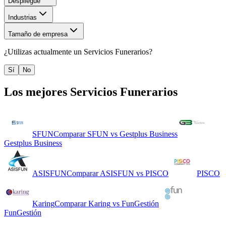
Despliegue
Industrias
Tamaño de empresa
¿Utilizas actualmente un
Servicios Funerarios
?
Sí
No
Los mejores
Servicios Funerarios
SFUN
Comparar
SFUN
vs
Gestplus Business
Gestplus Business
ASISFUN
Comparar
ASISFUN
vs
PISCO
PISCO
Karing
Comparar
Karing
vs
FunGestión
FunGestión