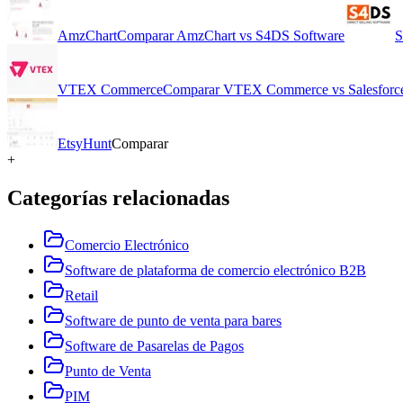
AmzChart
Comparar
AmzChart
vs
S4DS Software
S
VTEX Commerce
Comparar
VTEX Commerce
vs
Salesfor
EtsyHunt
Comparar
+
Categorías relacionadas
Comercio Electrónico
Software de plataforma de comercio electrónico B2B
Retail
Software de punto de venta para bares
Software de Pasarelas de Pagos
Punto de Venta
PIM