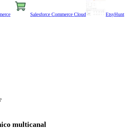
erce
Salesforce Commerce Cloud
EtsyHunt
?
nico multicanal