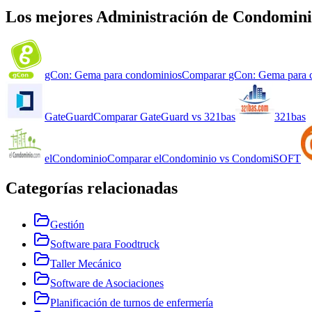
Los mejores
Administración de Condomini
gCon: Gema para condominios
Comparar
gCon: Gema para 
GateGuard
Comparar
GateGuard
vs
321bas
321bas
elCondominio
Comparar
elCondominio
vs
CondomiSOFT
Categorías relacionadas
Gestión
Software para Foodtruck
Taller Mecánico
Software de Asociaciones
Planificación de turnos de enfermería