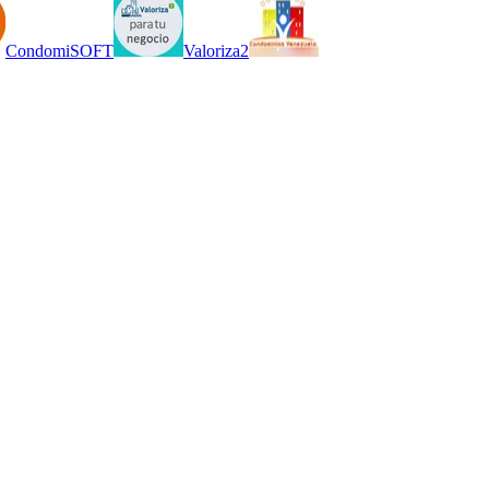
CondomiSOFT
Valoriza2