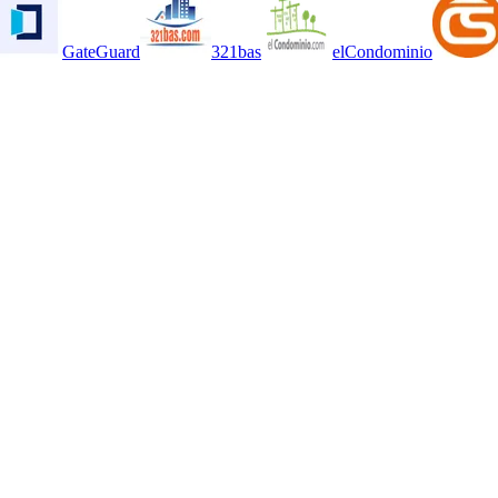
GateGuard
321bas
elCondominio