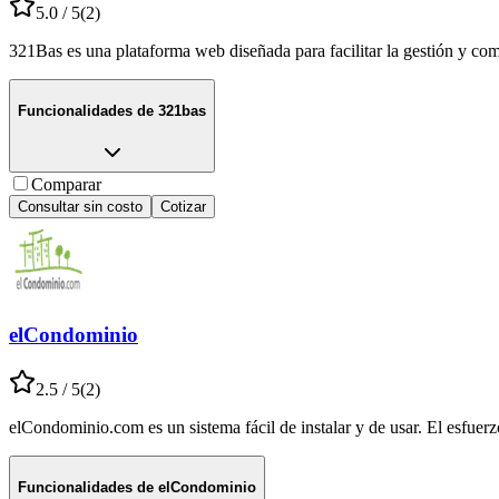
5.0
/ 5
(
2
)
321Bas es una plataforma web diseñada para facilitar la gestión y c
Funcionalidades de
321bas
Comparar
Consultar sin costo
Cotizar
elCondominio
2.5
/ 5
(
2
)
elCondominio.com es un sistema fácil de instalar y de usar. El esfuerz
Funcionalidades de
elCondominio