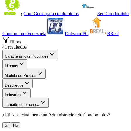
gCon: Gema para condominios
Seu Condominio
CondominiosVenezuela
DotwoodPC
BReal
Filtros
41
resultados
Características Populares
Idiomas
Modelo de Precios
Despliegue
Industrias
Tamaño de empresa
¿Utilizas actualmente un
Administración de Condominios
?
Sí
No