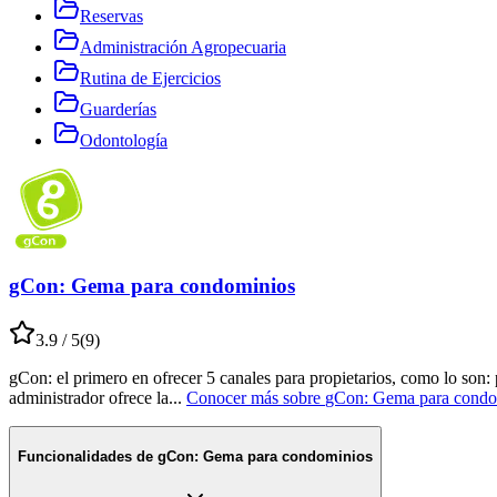
Reservas
Administración Agropecuaria
Rutina de Ejercicios
Guarderías
Odontología
gCon: Gema para condominios
3.9
/ 5
(
9
)
gCon: el primero en ofrecer 5 canales para propietarios, como lo son:
administrador ofrece la
...
Conocer más sobre
gCon: Gema para condo
Funcionalidades de
gCon: Gema para condominios