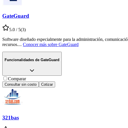
GateGuard
5.0
/ 5
(
3
)
Software diseñado especialmente para la administración, comunicación
recursos.
...
Conocer más sobre
GateGuard
Funcionalidades de
GateGuard
Comparar
Consultar sin costo
Cotizar
321bas