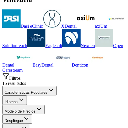
Dasi eClinic
XDental
axiUm
Solutionreach
Eaglesoft
Nexden
Open
Dental
EasyDental
Denticon
Carestream
Filtros
15
resultados
Características Populares
Idiomas
Modelo de Precios
Despliegue