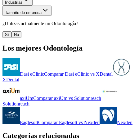
Industrias
Tamaño de empresa
¿Utilizas actualmente un
Odontología
?
Sí
No
Los mejores
Odontología
Dasi eClinic
Comparar
Dasi eClinic
vs
XDental
XDental
axiUm
Comparar
axiUm
vs
Solutionreach
Solutionreach
Eaglesoft
Comparar
Eaglesoft
vs
Nexden
Nexden
Categorías relacionadas