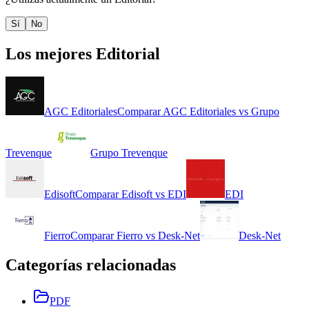
Sí
No
Los mejores
Editorial
AGC Editoriales
Comparar
AGC Editoriales
vs
Grupo
Trevenque
Grupo Trevenque
Edisoft
Comparar
Edisoft
vs
EDI
EDI
Fierro
Comparar
Fierro
vs
Desk-Net
Desk-Net
Categorías relacionadas
PDF