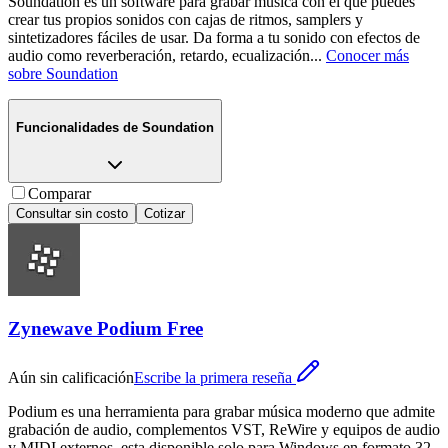
Soundation es un software para grabar música con el que puedes
crear tus propios sonidos con cajas de ritmos, samplers y
sintetizadores fáciles de usar. Da forma a tu sonido con efectos de
audio como reverberación, retardo, ecualización
...
Conocer más
sobre
Soundation
Funcionalidades de
Soundation
Comparar
Consultar sin costo
Cotizar
Zynewave Podium Free
Aún sin calificación
Escribe la primera reseña
Podium es una herramienta para grabar música moderno que admite
grabación de audio, complementos VST, ReWire y equipos de audio
y MIDI externos, esta disponible solo para Windows en formato 32