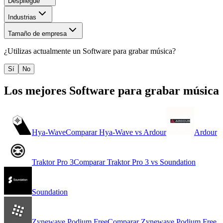
Despliegue
Industrias
Tamaño de empresa
¿Utilizas actualmente un
Software para grabar música
?
Sí
No
Los mejores
Software para grabar música
Hya-Wave
Comparar
Hya-Wave
vs
Ardour
Ardour
Traktor Pro 3
Comparar
Traktor Pro 3
vs
Soundation
Soundation
Zynewave Podium Free
Comparar
Zynewave Podium Free