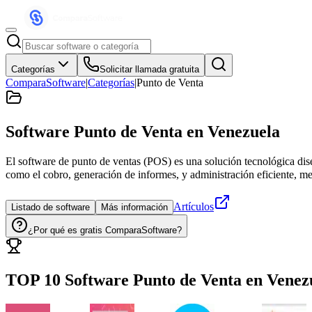
Categorías
Solicitar llamada gratuita
ComparaSoftware
|
Categorías
|
Punto de Venta
Software Punto de Venta
en Venezuela
El software de punto de ventas (POS) es una solución tecnológica diseñ
como el cobro, generación de informes, y administración eficiente, mej
Artículos
Listado de software
Más información
¿Por qué es gratis ComparaSoftware?
TOP 10 Software
Punto de Venta
en
Venez