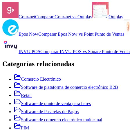
Gour-net
Comparar
Gour-net
vs
Outplay
Outplay
Epos Now
Comparar
Epos Now
vs
Point Punto de Ventas
INVU POS
Comparar
INVU POS
vs
Square Punto de Venta
Categorías relacionadas
Comercio Electrónico
Software de plataforma de comercio electrónico B2B
Retail
Software de punto de venta para bares
Software de Pasarelas de Pagos
Software de comercio electrónico multicanal
PIM