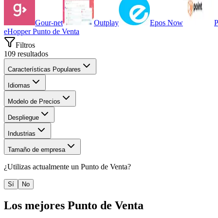
Gour-net
Outplay
Epos Now
P
eHopper Punto de Venta
Filtros
109
resultados
Características Populares
Idiomas
Modelo de Precios
Despliegue
Industrias
Tamaño de empresa
¿Utilizas actualmente un
Punto de Venta
?
Sí
No
Los mejores
Punto de Venta