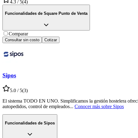
4.3
/ 5
(
4
)
Funcionalidades de
Square Punto de Venta
Comparar
Consultar sin costo
Cotizar
Sipos
5.0
/ 5
(
3
)
El sistema TODO EN UNO. Simplificamos la gestión hostelera ofreciend
autopedidos, control de empleados
...
Conocer más sobre
Sipos
Funcionalidades de
Sipos