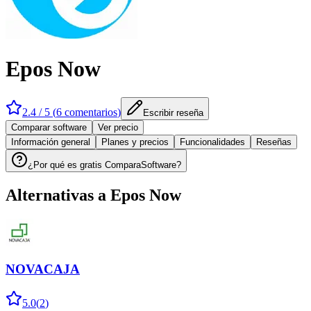
Epos Now
2.4
/ 5 (
6
comentarios
)
Escribir reseña
Comparar software
Ver precio
Información general
Planes y precios
Funcionalidades
Reseñas
¿Por qué es gratis ComparaSoftware?
Alternativas a
Epos Now
NOVACAJA
5.0
(
2
)