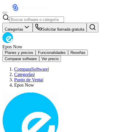
Categorías
Solicitar llamada gratuita
Epos Now
Planes y precios
Funcionalidades
Reseñas
Comparar software
Ver precio
ComparaSoftware
|
Categorías
|
Punto de Venta
|
Epos Now