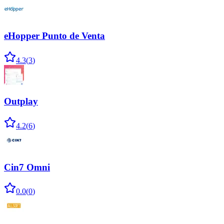
eHopper Punto de Venta
4.3
(
3
)
Outplay
4.2
(
6
)
Cin7 Omni
0.0
(
0
)