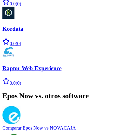
0.0
(
0
)
Kordata
0.0
(
0
)
Raptor Web Experience
0.0
(
0
)
Epos Now
vs. otros software
Comparar
Epos Now
vs
NOVACAJA