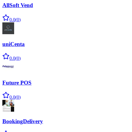
AllSoft Vend
0.0
(
0
)
uniCenta
0.0
(
0
)
Future POS
0.0
(
0
)
BookingDelivery