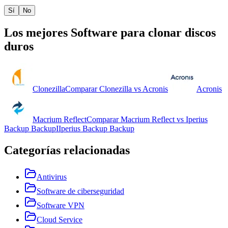
Sí
No
Los mejores
Software para clonar discos
duros
Clonezilla
Comparar
Clonezilla
vs
Acronis
Acronis
Macrium Reflect
Comparar
Macrium Reflect
vs
Iperius
Backup Backup
I
Iperius Backup Backup
Categorías relacionadas
Antivirus
Software de ciberseguridad
Software VPN
Cloud Service