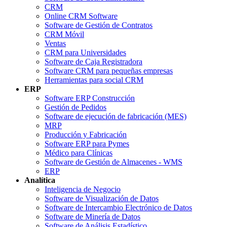
CRM
Online CRM Software
Software de Gestión de Contratos
CRM Móvil
Ventas
CRM para Universidades
Software de Caja Registradora
Software CRM para pequeñas empresas
Herramientas para social CRM
ERP
Software ERP Construcción
Gestión de Pedidos
Software de ejecución de fabricación (MES)
MRP
Producción y Fabricación
Software ERP para Pymes
Médico para Clínicas
Software de Gestión de Almacenes - WMS
ERP
Analítica
Inteligencia de Negocio
Software de Visualización de Datos
Software de Intercambio Electrónico de Datos
Software de Minería de Datos
Software de Análisis Estadístico