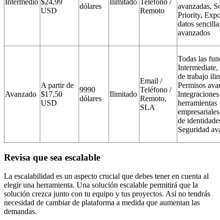
Intermedio
$24,99
Ilimitado
Teléfono /
dólares
avanzadas, S
USD
Remoto
Priority, Exp
datos sencill
avanzados
Todas las fun
Intermediate,
de trabajo ili
Email /
A partir de
Permisos ava
9990
Teléfono /
Avanzado
$17,50
Ilimitado
Integraciones
dólares
Remoto,
USD
herramientas
SLA
empresariales
de identidade
Seguridad av
Revisa que sea escalable
La escalabilidad es un aspecto crucial que debes tener en cuenta al
elegir una herramienta. Una solución escalable permitirá que la
solución crezca junto con tu equipo y tus proyectos. Así no tendrás
necesidad de cambiar de plataforma a medida que aumentan las
demandas.