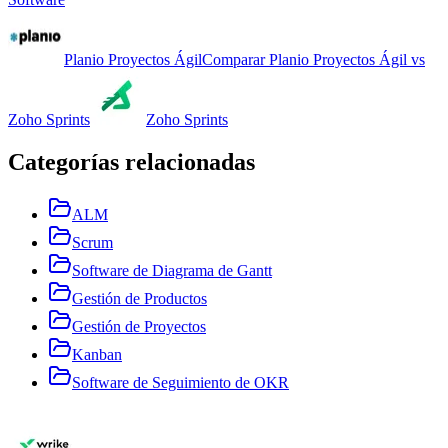
Planio Proyectos Ágil
Comparar
Planio Proyectos Ágil
vs
Zoho Sprints
Zoho Sprints
Categorías relacionadas
ALM
Scrum
Software de Diagrama de Gantt
Gestión de Productos
Gestión de Proyectos
Kanban
Software de Seguimiento de OKR