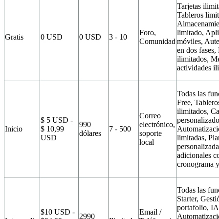
Tarjetas ilimi
Tableros limi
Almacenamie
Foro,
limitado, Apl
Gratis
0 USD
0 USD
3 - 10
Comunidad
móviles, Aute
en dos fases,
ilimitados, M
actividades il
Todas las fun
Free, Tablero
ilimitados, 
Correo
$ 5 USD -
personalizado
990
electrónico,
Inicio
$ 10,99
7 - 500
Automatizaci
dólares
soporte
USD
limitadas, Pla
local
personalizada
adicionales 
cronograma y
Todas las fun
Starter, Gesti
portafolio, IA
$10 USD -
Email /
2990
Automatizaci