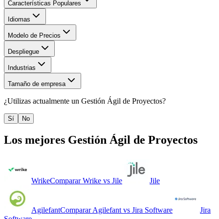
Características Populares
Idiomas
Modelo de Precios
Despliegue
Industrias
Tamaño de empresa
¿Utilizas actualmente un
Gestión Ágil de Proyectos
?
Sí
No
Los mejores
Gestión Ágil de Proyectos
Wrike
Comparar
Wrike
vs
Jile
Jile
Agilefant
Comparar
Agilefant
vs
Jira Software
Jira
Software