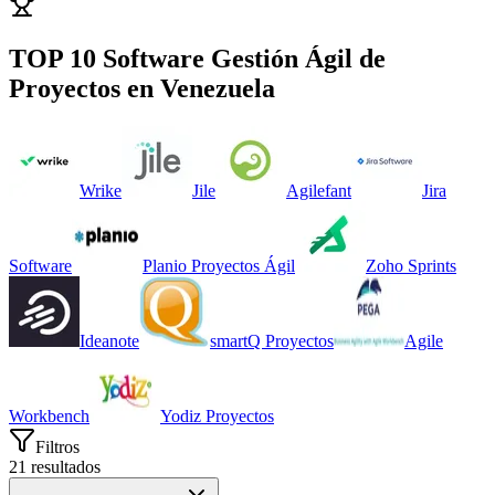
TOP 10 Software
Gestión Ágil de
Proyectos
en
Venezuela
Wrike
Jile
Agilefant
Jira
Software
Planio Proyectos Ágil
Zoho Sprints
Ideanote
smartQ Proyectos
Agile
Workbench
Yodiz Proyectos
Filtros
21
resultados