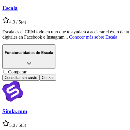
Escala
4.9
/ 5
(
4
)
Escala es el CRM todo en uno que te ayudará a acelerar el éxito de t
digitales en Facebook e Instagram
...
Conocer más sobre
Escala
Funcionalidades de
Escala
Comparar
Consultar sin costo
Cotizar
Simla.com
5.0
/ 5
(
3
)