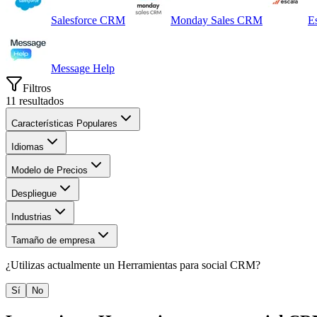
Salesforce CRM
Monday Sales CRM
E
Message Help
Filtros
11
resultados
Características Populares
Idiomas
Modelo de Precios
Despliegue
Industrias
Tamaño de empresa
¿Utilizas actualmente un
Herramientas para social CRM
?
Sí
No