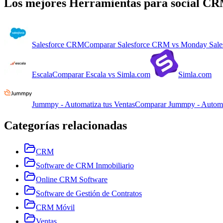
Los mejores
Herramientas para social C
Salesforce CRM
Comparar
Salesforce CRM
vs
Monday Sal
Escala
Comparar
Escala
vs
Simla.com
Simla.com
Jummpy - Automatiza tus Ventas
Comparar
Jummpy - Automa
Categorías relacionadas
CRM
Software de CRM Inmobiliario
Online CRM Software
Software de Gestión de Contratos
CRM Móvil
Ventas