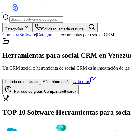
Categorías
Solicitar llamada gratuita
ComparaSoftware
|
Categorías
|
Herramientas para social CRM
Herramientas para social CRM
en Venezu
Un CRM social o herramienta de social CRM es la integración de las fu
Artículos
Listado de software
Más información
¿Por qué es gratis ComparaSoftware?
TOP 10 Software
Herramientas para soci