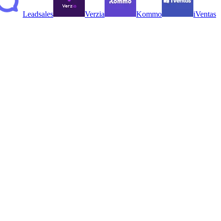
Leadsales
Verzia
Kommo
iVentas