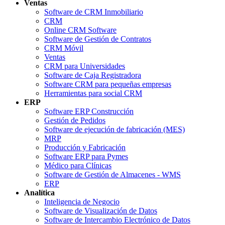
Ventas
Software de CRM Inmobiliario
CRM
Online CRM Software
Software de Gestión de Contratos
CRM Móvil
Ventas
CRM para Universidades
Software de Caja Registradora
Software CRM para pequeñas empresas
Herramientas para social CRM
ERP
Software ERP Construcción
Gestión de Pedidos
Software de ejecución de fabricación (MES)
MRP
Producción y Fabricación
Software ERP para Pymes
Médico para Clínicas
Software de Gestión de Almacenes - WMS
ERP
Analítica
Inteligencia de Negocio
Software de Visualización de Datos
Software de Intercambio Electrónico de Datos