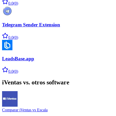
0.0
(
0
)
Telegram Sender Extension
0.0
(
0
)
LeadsBase.app
0.0
(
0
)
iVentas
vs. otros software
Comparar
iVentas
vs
Escala