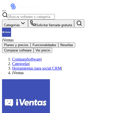
Categorías
Solicitar llamada gratuita
iVentas
Planes y precios
Funcionalidades
Reseñas
Comparar software
Ver precio
ComparaSoftware
|
Categorías
|
Herramientas para social CRM
|
iVentas