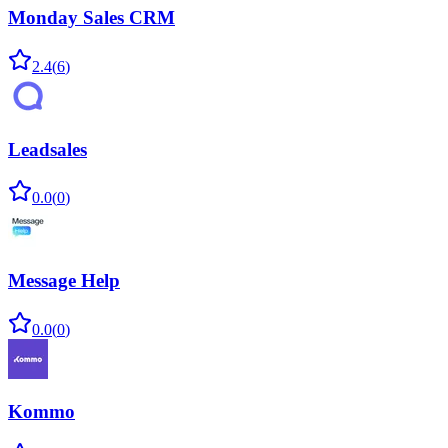
Monday Sales CRM
2.4
(
6
)
Leadsales
0.0
(
0
)
Message Help
0.0
(
0
)
Kommo