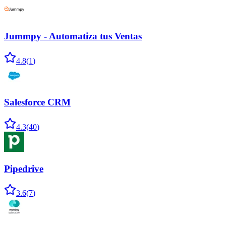
Jummpy - Automatiza tus Ventas
4.8
(
1
)
Salesforce CRM
4.3
(
40
)
Pipedrive
3.6
(
7
)