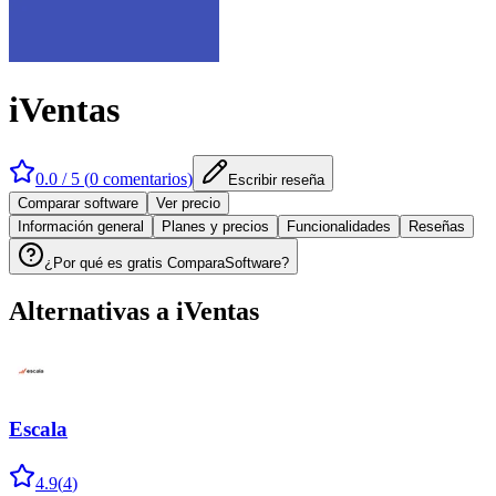
iVentas
0.0
/ 5 (
0
comentarios
)
Escribir reseña
Comparar software
Ver precio
Información general
Planes y precios
Funcionalidades
Reseñas
¿Por qué es gratis ComparaSoftware?
Alternativas a
iVentas
Escala
4.9
(
4
)