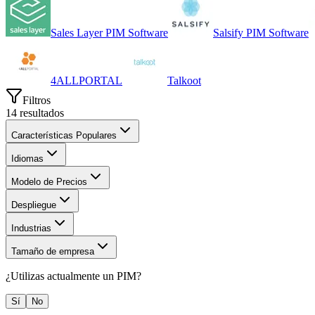
Sales Layer PIM Software
Salsify PIM Software
4ALLPORTAL
Talkoot
Filtros
14
resultados
Características Populares
Idiomas
Modelo de Precios
Despliegue
Industrias
Tamaño de empresa
¿Utilizas actualmente un
PIM
?
Sí
No