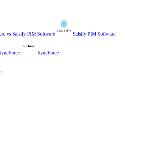
are
vs
Salsify PIM Software
Salsify PIM Software
SyncForce
SyncForce
er