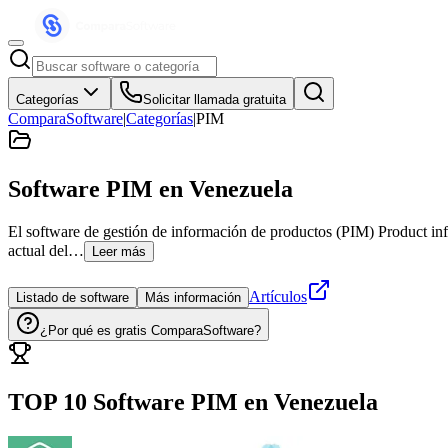
Categorías
Solicitar llamada gratuita
ComparaSoftware
|
Categorías
|
PIM
Software PIM
en Venezuela
El software de gestión de información de productos (PIM) Product inf
actual del…
Leer más
Artículos
Listado de software
Más información
¿Por qué es gratis ComparaSoftware?
TOP 10 Software
PIM
en
Venezuela