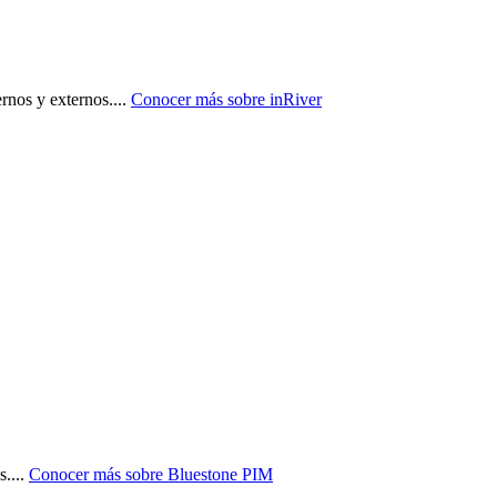
ernos y externos.
...
Conocer más sobre
inRiver
s.
...
Conocer más sobre
Bluestone PIM