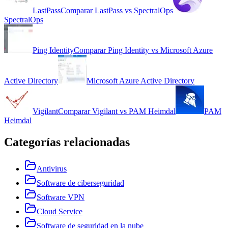
LastPass
Comparar
LastPass
vs
SpectralOps
SpectralOps
Ping Identity
Comparar
Ping Identity
vs
Microsoft Azure
Active Directory
Microsoft Azure Active Directory
Vigilant
Comparar
Vigilant
vs
PAM Heimdal
PAM
Heimdal
Categorías relacionadas
Antivirus
Software de ciberseguridad
Software VPN
Cloud Service
Software de seguridad en la nube