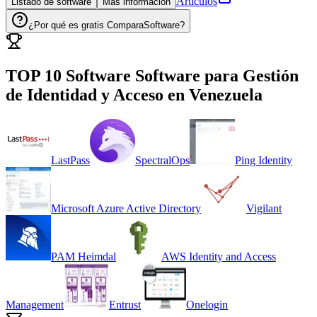
Artículos
Listado de software
Más información
¿Por qué es gratis ComparaSoftware?
TOP 10 Software
Software para Gestión
de Identidad y Acceso
en
Venezuela
LastPass
SpectralOps
Ping Identity
Microsoft Azure Active Directory
Vigilant
PAM Heimdal
AWS Identity and Access
Management
Entrust
Onelogin