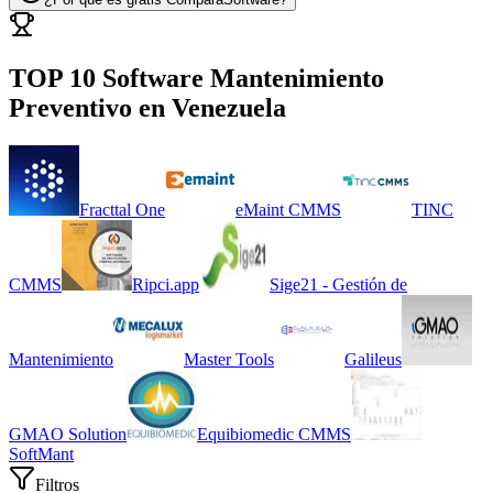
TOP 10 Software
Mantenimiento
Preventivo
en
Venezuela
Fracttal One
eMaint CMMS
TINC
CMMS
Ripci.app
Sige21 - Gestión de
Mantenimiento
Master Tools
Galileus
GMAO Solution
Equibiomedic CMMS
SoftMant
Filtros