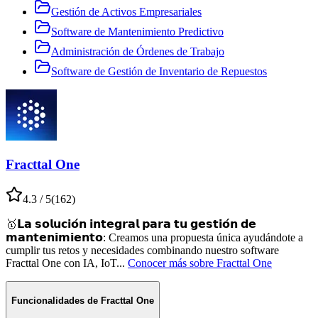
Gestión de Activos Empresariales
Software de Mantenimiento Predictivo
Administración de Órdenes de Trabajo
Software de Gestión de Inventario de Repuestos
Fracttal One
4.3
/ 5
(
162
)
🥇𝗟𝗮 𝘀𝗼𝗹𝘂𝗰𝗶𝗼́𝗻 𝗶𝗻𝘁𝗲𝗴𝗿𝗮𝗹 𝗽𝗮𝗿𝗮 𝘁𝘂 𝗴𝗲𝘀𝘁𝗶𝗼́𝗻 𝗱𝗲
𝗺𝗮𝗻𝘁𝗲𝗻𝗶𝗺𝗶𝗲𝗻𝘁𝗼⁣: Creamos una propuesta única ayudándote a
cumplir tus retos y necesidades combinando nuestro software
Fracttal One con IA, IoT
...
Conocer más sobre
Fracttal One
Funcionalidades de
Fracttal One