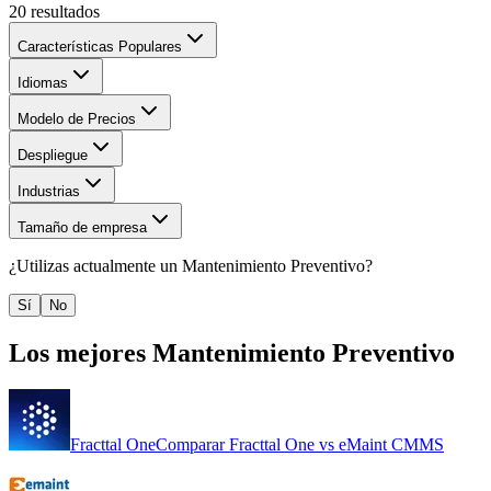
20
resultados
Características Populares
Idiomas
Modelo de Precios
Despliegue
Industrias
Tamaño de empresa
¿Utilizas actualmente un
Mantenimiento Preventivo
?
Sí
No
Los mejores
Mantenimiento Preventivo
Fracttal One
Comparar
Fracttal One
vs
eMaint CMMS