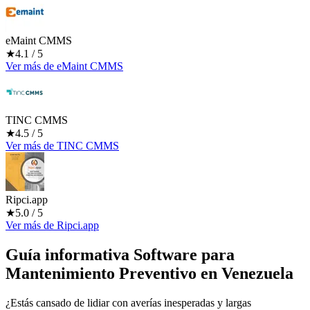
eMaint CMMS
★
4.1
/ 5
Ver más
de
eMaint CMMS
TINC CMMS
★
4.5
/ 5
Ver más
de
TINC CMMS
Ripci.app
★
5.0
/ 5
Ver más
de
Ripci.app
Guía informativa Software para
Mantenimiento Preventivo
en Venezuela
¿Estás cansado de lidiar con averías inesperadas y largas