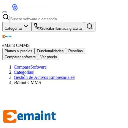
Categorías
Solicitar llamada gratuita
eMaint CMMS
Planes y precios
Funcionalidades
Reseñas
Comparar software
Ver precio
ComparaSoftware
|
Categorías
|
Gestión de Activos Empresariales
|
eMaint CMMS