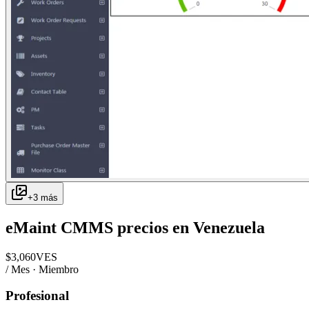
+
3
más
eMaint CMMS
precios en
Venezuela
$
3,060
VES
/ Mes · Miembro
Profesional