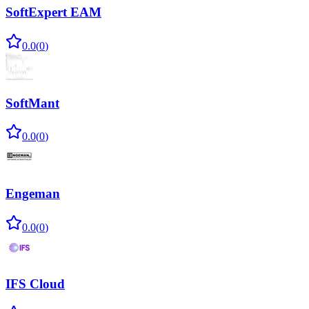
SoftExpert EAM
0.0
(
0
)
SoftMant
0.0
(
0
)
Engeman
0.0
(
0
)
IFS Cloud