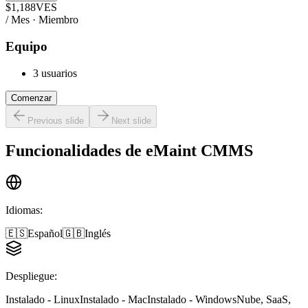
$
1,188
VES
/ Mes · Miembro
Equipo
3 usuarios
Comenzar
Previous slide
Next slide
Funcionalidades de
eMaint CMMS
Idiomas
:
🇪🇸
Español
🇬🇧
Inglés
Despliegue
:
Instalado - Linux
Instalado - Mac
Instalado - Windows
Nube, SaaS,