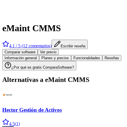
eMaint CMMS
4.1
/ 5 (
12
comentarios
)
Escribir reseña
Comparar software
Ver precio
Información general
Planes y precios
Funcionalidades
Reseñas
¿Por qué es gratis ComparaSoftware?
Alternativas a
eMaint CMMS
Hector Gestión de Activos
4.5
(
1
)