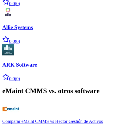
0.0
(
0
)
Allie Systems
0.0
(
0
)
ARK Software
0.0
(
0
)
eMaint CMMS
vs. otros software
Comparar
eMaint CMMS
vs
Hector Gestión de Activos