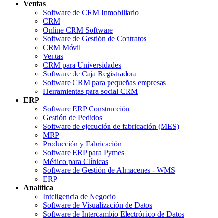
Ventas
Software de CRM Inmobiliario
CRM
Online CRM Software
Software de Gestión de Contratos
CRM Móvil
Ventas
CRM para Universidades
Software de Caja Registradora
Software CRM para pequeñas empresas
Herramientas para social CRM
ERP
Software ERP Construcción
Gestión de Pedidos
Software de ejecución de fabricación (MES)
MRP
Producción y Fabricación
Software ERP para Pymes
Médico para Clínicas
Software de Gestión de Almacenes - WMS
ERP
Analítica
Inteligencia de Negocio
Software de Visualización de Datos
Software de Intercambio Electrónico de Datos