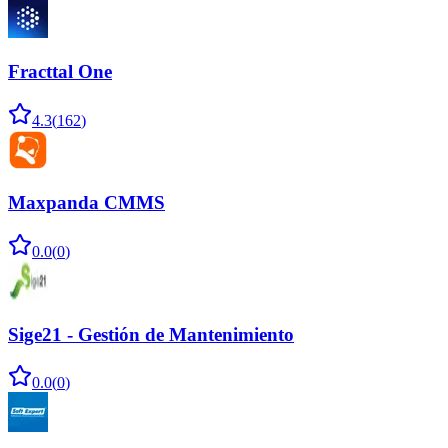
Fracttal One
4.3
(
162
)
Maxpanda CMMS
0.0
(
0
)
Sige21 - Gestión de Mantenimiento
0.0
(
0
)