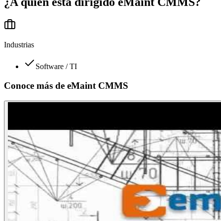
¿A quién está dirigido
eMaint CMMS
?
Industrias
Software / TI
Conoce más de
eMaint CMMS