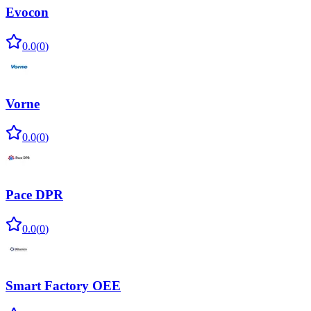
Evocon
0.0
(
0
)
Vorne
0.0
(
0
)
Pace DPR
0.0
(
0
)
Smart Factory OEE