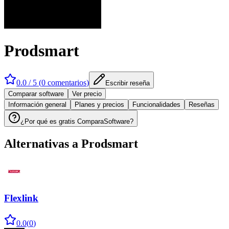
Prodsmart
0.0
/ 5 (
0
comentarios
)
Escribir reseña
Comparar software
Ver precio
Información general
Planes y precios
Funcionalidades
Reseñas
¿Por qué es gratis ComparaSoftware?
Alternativas a
Prodsmart
Flexlink
0.0
(
0
)