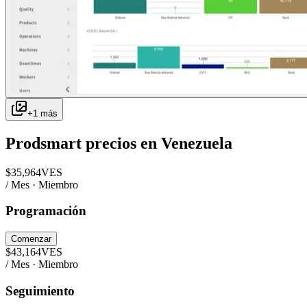
+
1
más
Prodsmart
precios en
Venezuela
$
35,964
VES
/ Mes · Miembro
Programación
Comenzar
$
43,164
VES
/ Mes · Miembro
Seguimiento