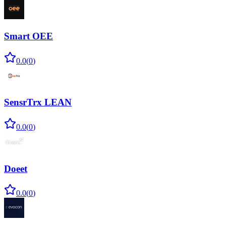
Smart OEE
0.0
(
0
)
SensrTrx LEAN
0.0
(
0
)
Doeet
0.0
(
0
)