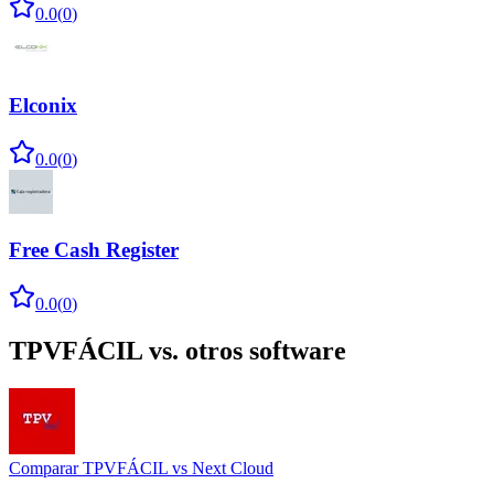
0.0
(
0
)
Elconix
0.0
(
0
)
Free Cash Register
0.0
(
0
)
TPVFÁCIL
vs. otros software
Comparar
TPVFÁCIL
vs
Next Cloud