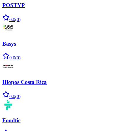
POSTYP
0.0
(
0
)
Basys
0.0
(
0
)
Hiopos Costa Rica
0.0
(
0
)
Foodtic