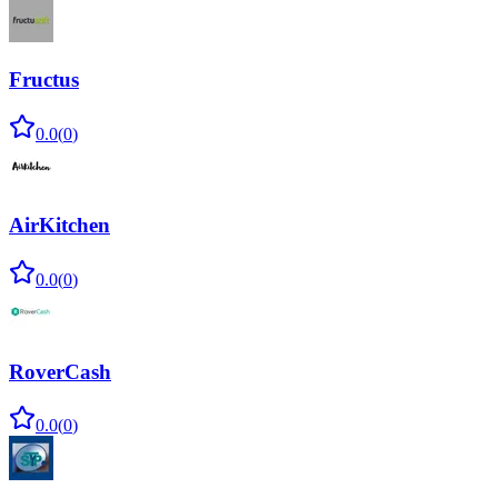
Fructus
0.0
(
0
)
AirKitchen
0.0
(
0
)
RoverCash
0.0
(
0
)