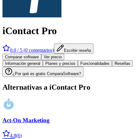
iContact Pro
0.0
/ 5 (
0
comentarios
)
Escribir reseña
Comparar software
Ver precio
Información general
Planes y precios
Funcionalidades
Reseñas
¿Por qué es gratis ComparaSoftware?
Alternativas a
iContact Pro
Act-On Marketing
4.8
(
6
)