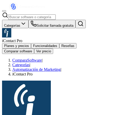
Categorías
Solicitar llamada gratuita
iContact Pro
Planes y precios
Funcionalidades
Reseñas
Comparar software
Ver precio
ComparaSoftware
|
Categorías
|
Automatización de Marketing
|
iContact Pro