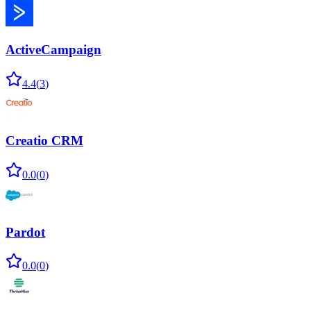
ActiveCampaign
4.4
(
3
)
Creatio CRM
0.0
(
0
)
Pardot
0.0
(
0
)