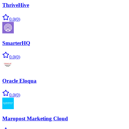
ThriveHive
0.0
(
0
)
SmarterHQ
0.0
(
0
)
Oracle Eloqua
0.0
(
0
)
Maropost Marketing Cloud