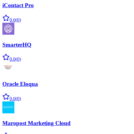
iContact Pro
0.0
(
0
)
SmarterHQ
0.0
(
0
)
Oracle Eloqua
0.0
(
0
)
Maropost Marketing Cloud