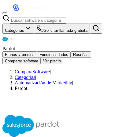
Categorías
Solicitar llamada gratuita
Pardot
Planes y precios
Funcionalidades
Reseñas
Comparar software
Ver precio
ComparaSoftware
|
Categorías
|
Automatización de Marketing
|
Pardot