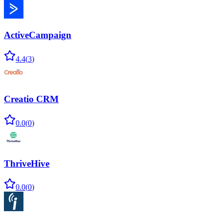
ActiveCampaign
4.4
(
3
)
Creatio CRM
0.0
(
0
)
ThriveHive
0.0
(
0
)