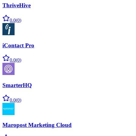
ThriveHive
0.0
(
0
)
iContact Pro
0.0
(
0
)
SmarterHQ
0.0
(
0
)
Maropost Marketing Cloud