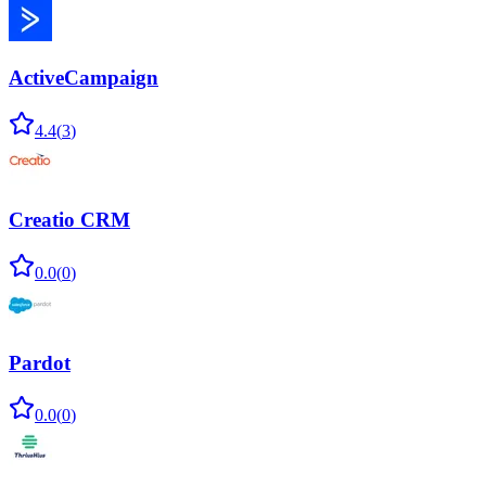
ActiveCampaign
4.4
(
3
)
Creatio CRM
0.0
(
0
)
Pardot
0.0
(
0
)