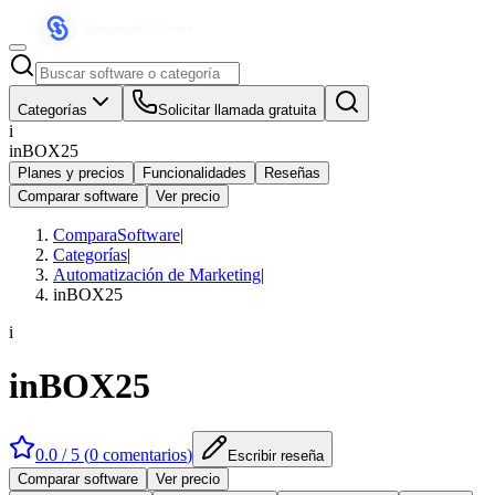
Categorías
Solicitar llamada gratuita
i
inBOX25
Planes y precios
Funcionalidades
Reseñas
Comparar software
Ver precio
ComparaSoftware
|
Categorías
|
Automatización de Marketing
|
inBOX25
i
inBOX25
0.0
/ 5 (
0
comentarios
)
Escribir reseña
Comparar software
Ver precio