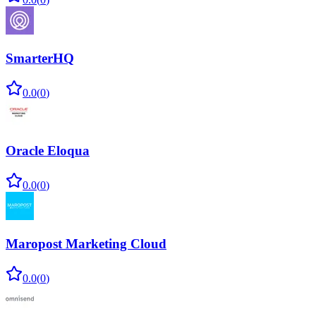
SmarterHQ
0.0
(
0
)
Oracle Eloqua
0.0
(
0
)
Maropost Marketing Cloud
0.0
(
0
)