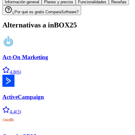
Información general
Planes y precios
Funcionalidades
Reseñas
¿Por qué es gratis ComparaSoftware?
Alternativas a
inBOX25
Act-On Marketing
4.8
(
6
)
ActiveCampaign
4.4
(
3
)