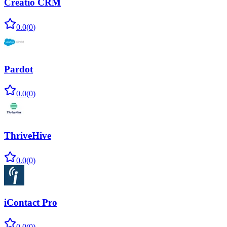
Creatio CRM
0.0
(
0
)
Pardot
0.0
(
0
)
ThriveHive
0.0
(
0
)
iContact Pro
0.0
(
0
)