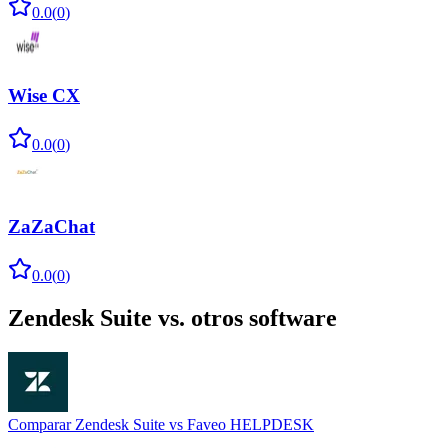
0.0
(
0
)
Wise CX
0.0
(
0
)
ZaZaChat
0.0
(
0
)
Zendesk Suite
vs. otros software
Comparar
Zendesk Suite
vs
Faveo HELPDESK