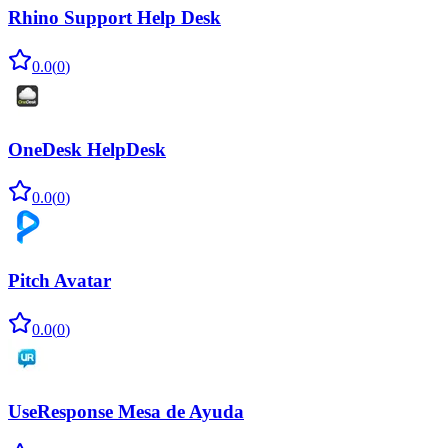
Rhino Support Help Desk
0.0
(
0
)
OneDesk HelpDesk
0.0
(
0
)
Pitch Avatar
0.0
(
0
)
UseResponse Mesa de Ayuda