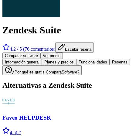
Zendesk Suite
4.2
/ 5 (
76
comentarios
)
Escribir reseña
Comparar software
Ver precio
Información general
Planes y precios
Funcionalidades
Reseñas
¿Por qué es gratis ComparaSoftware?
Alternativas a
Zendesk Suite
Faveo HELPDESK
4.5
(
2
)