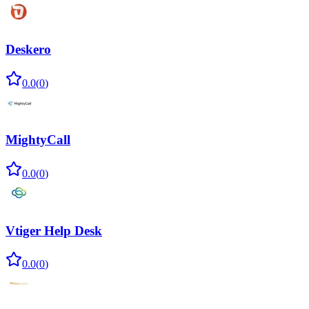
Deskero
0.0
(
0
)
MightyCall
0.0
(
0
)
Vtiger Help Desk
0.0
(
0
)