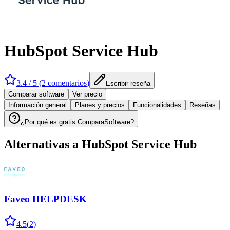
HubSpot Service Hub
3.4
/ 5 (
2
comentarios
)
Escribir reseña
Comparar software
Ver precio
Información general
Planes y precios
Funcionalidades
Reseñas
¿Por qué es gratis ComparaSoftware?
Alternativas a
HubSpot Service Hub
Faveo HELPDESK
4.5
(
2
)