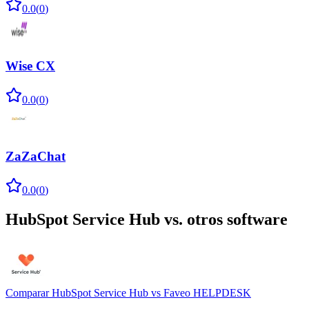
0.0
(
0
)
Wise CX
0.0
(
0
)
ZaZaChat
0.0
(
0
)
HubSpot Service Hub
vs. otros software
Comparar
HubSpot Service Hub
vs
Faveo HELPDESK