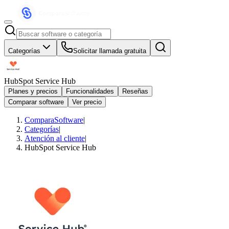
Categorías
Solicitar llamada gratuita
HubSpot Service Hub
Planes y precios
Funcionalidades
Reseñas
Comparar software
Ver precio
ComparaSoftware
|
Categorías
|
Atención al cliente
|
HubSpot Service Hub