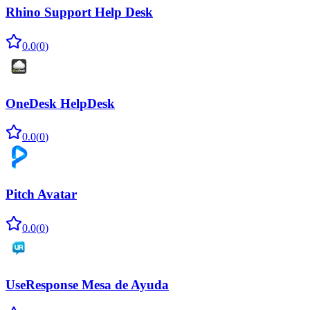
Rhino Support Help Desk
0.0
(
0
)
OneDesk HelpDesk
0.0
(
0
)
Pitch Avatar
0.0
(
0
)
UseResponse Mesa de Ayuda