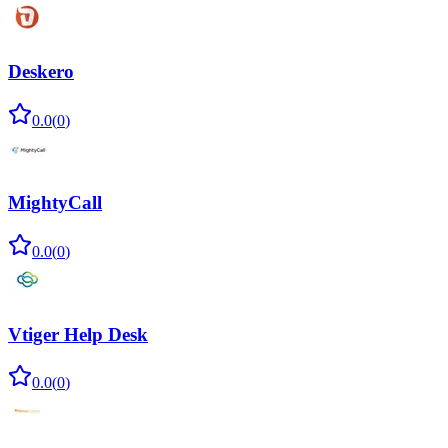
Deskero
0.0
(
0
)
MightyCall
0.0
(
0
)
Vtiger Help Desk
0.0
(
0
)