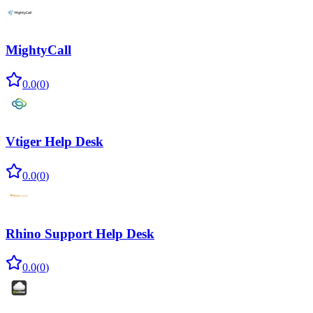
MightyCall
0.0
(
0
)
Vtiger Help Desk
0.0
(
0
)
Rhino Support Help Desk
0.0
(
0
)