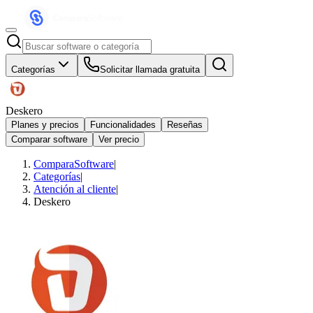
Categorías
Solicitar llamada gratuita
Deskero
Planes y precios
Funcionalidades
Reseñas
Comparar software
Ver precio
ComparaSoftware
|
Categorías
|
Atención al cliente
|
Deskero