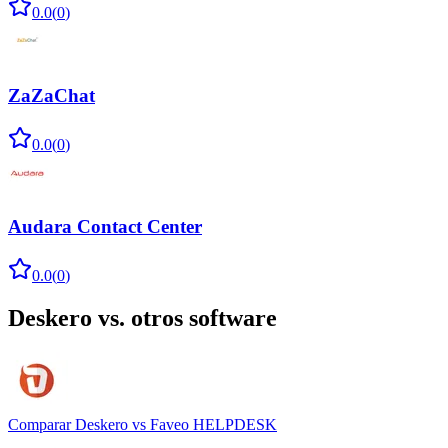
0.0
(
0
)
ZaZaChat
0.0
(
0
)
Audara Contact Center
0.0
(
0
)
Deskero
vs. otros software
Comparar
Deskero
vs
Faveo HELPDESK