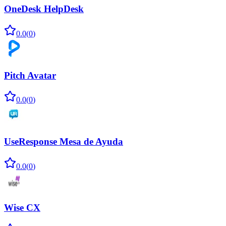
OneDesk HelpDesk
0.0
(
0
)
Pitch Avatar
0.0
(
0
)
UseResponse Mesa de Ayuda
0.0
(
0
)
Wise CX