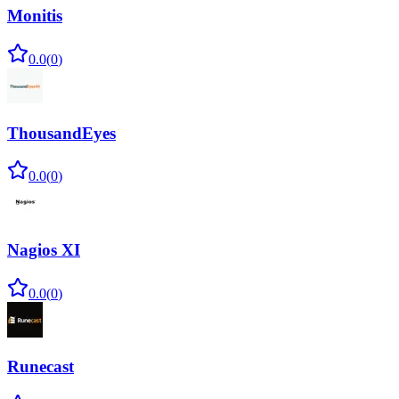
Monitis
0.0
(
0
)
ThousandEyes
0.0
(
0
)
Nagios XI
0.0
(
0
)
Runecast