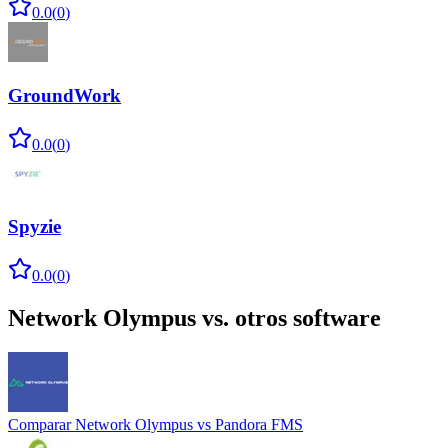
0.0
(
0
)
GroundWork
0.0
(
0
)
Spyzie
0.0
(
0
)
Network Olympus
vs. otros software
Comparar
Network Olympus
vs
Pandora FMS