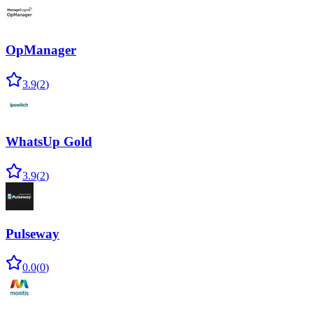
OpManager
3.9
(
2
)
WhatsUp Gold
3.9
(
2
)
Pulseway
0.0
(
0
)