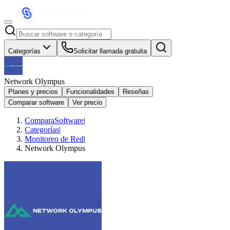
Categorías
Solicitar llamada gratuita
Network Olympus
Planes y precios
Funcionalidades
Reseñas
Comparar software
Ver precio
ComparaSoftware
|
Categorías
|
Monitoreo de Red
|
Network Olympus