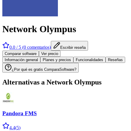
Network Olympus
0.0
/ 5 (
0
comentarios
)
Escribir reseña
Comparar software
Ver precio
Información general
Planes y precios
Funcionalidades
Reseñas
¿Por qué es gratis ComparaSoftware?
Alternativas a
Network Olympus
Pandora FMS
4.4
(
5
)