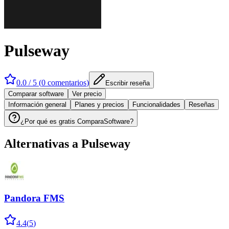
Pulseway
0.0
/ 5 (
0
comentarios
)
Escribir reseña
Comparar software
Ver precio
Información general
Planes y precios
Funcionalidades
Reseñas
¿Por qué es gratis ComparaSoftware?
Alternativas a
Pulseway
Pandora FMS
4.4
(
5
)