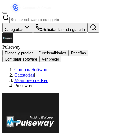
Categorías
Solicitar llamada gratuita
Pulseway
Planes y precios
Funcionalidades
Reseñas
Comparar software
Ver precio
ComparaSoftware
|
Categorías
|
Monitoreo de Red
|
Pulseway