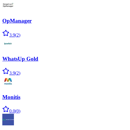
OpManager
3.9
(
2
)
WhatsUp Gold
3.9
(
2
)
Monitis
0.0
(
0
)