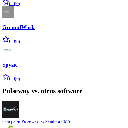
0.0
(
0
)
GroundWork
0.0
(
0
)
Spyzie
0.0
(
0
)
Pulseway
vs. otros software
Comparar
Pulseway
vs
Pandora FMS