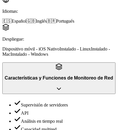
Idiomas
:
🇪🇸
Español
🇬🇧
Inglés
🇧🇷
Portugués
Despliegue
:
Dispositivo móvil - iOS Nativo
Instalado - Linux
Instalado -
Mac
Instalado - Windows
Características y Funciones
de
Monitoreo de Red
Supervisión de servidores
API
Análisis en tiempo real
Capacidad multired