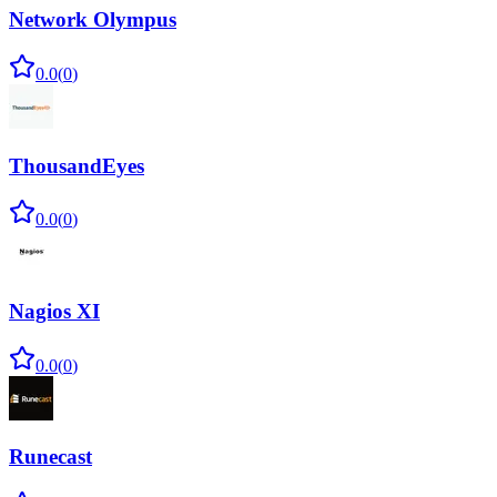
Network Olympus
0.0
(
0
)
ThousandEyes
0.0
(
0
)
Nagios XI
0.0
(
0
)
Runecast