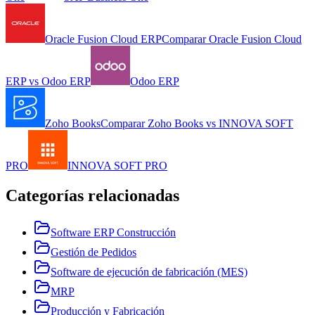
Oracle Fusion Cloud ERP
Comparar
Oracle Fusion Cloud
ERP
vs
Odoo ERP
Odoo ERP
Zoho Books
Comparar
Zoho Books
vs
INNOVA SOFT
PRO
INNOVA SOFT PRO
Categorías relacionadas
Software ERP Construcción
Gestión de Pedidos
Software de ejecución de fabricación (MES)
MRP
Producción y Fabricación