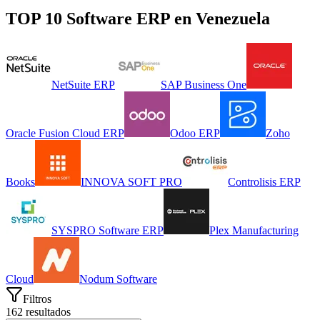
TOP 10 Software
ERP
en
Venezuela
NetSuite ERP
SAP Business One
Oracle Fusion Cloud ERP
Odoo ERP
Zoho
Books
INNOVA SOFT PRO
Controlisis ERP
SYSPRO Software ERP
Plex Manufacturing
Cloud
Nodum Software
Filtros
162
resultados