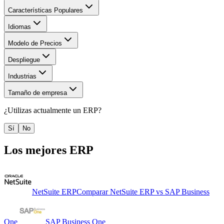
Características Populares
Idiomas
Modelo de Precios
Despliegue
Industrias
Tamaño de empresa
¿Utilizas actualmente un
ERP
?
Sí
No
Los mejores
ERP
NetSuite ERP
Comparar
NetSuite ERP
vs
SAP Business
One
SAP Business One