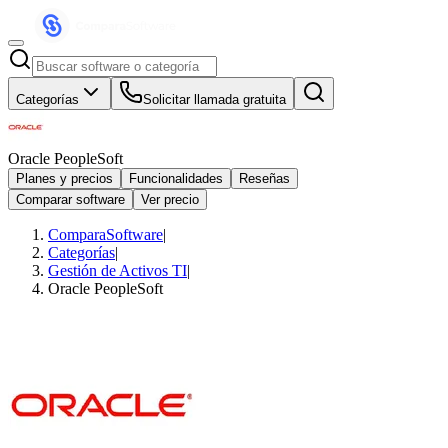
Categorías
Solicitar llamada gratuita
Oracle PeopleSoft
Planes y precios
Funcionalidades
Reseñas
Comparar software
Ver precio
ComparaSoftware
|
Categorías
|
Gestión de Activos TI
|
Oracle PeopleSoft