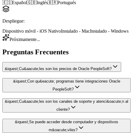
🇪🇸
Español
🇬🇧
Inglés
🇧🇷
Portugués
Despliegue
:
Dispositivo móvil - iOS Nativo
Instalado - Mac
Instalado - Windows
Próximamente...
Preguntas Frecuentes
&iquest;Cu&aacute;les son los precios de Oracle PeopleSoft?
&iquest;Con qu&eacute; programas tiene integraciones Oracle
PeopleSoft?
&iquest;Cu&aacute;les son los canales de soporte y atenci&oacute;n al
cliente?
&iquest;Se puede acceder desde computador y dispositivos
m&oacute;viles?