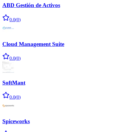
ABD Gestión de Activos
0.0
(
0
)
Cloud Management Suite
0.0
(
0
)
SoftMant
0.0
(
0
)
Spiceworks