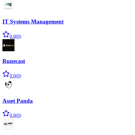
IT Systems Management
0.0
(
0
)
Runecast
0.0
(
0
)
Asset Panda
0.0
(
0
)