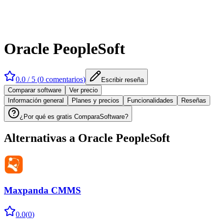
Oracle PeopleSoft
0.0
/ 5 (
0
comentarios
)
Escribir reseña
Comparar software
Ver precio
Información general
Planes y precios
Funcionalidades
Reseñas
¿Por qué es gratis ComparaSoftware?
Alternativas a
Oracle PeopleSoft
Maxpanda CMMS
0.0
(
0
)