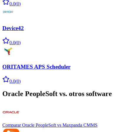
0.0
(
0
)
Device42
0.0
(
0
)
ORITAMES APS Scheduler
0.0
(
0
)
Oracle PeopleSoft
vs. otros software
Comparar
Oracle PeopleSoft
vs
Maxpanda CMMS