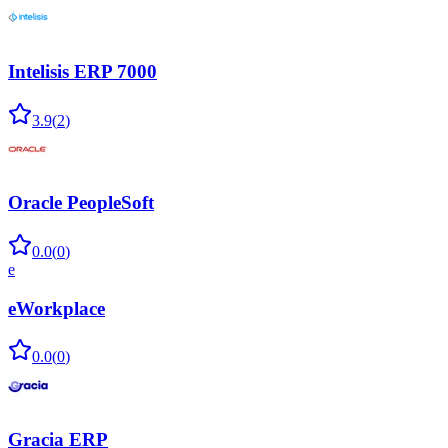
Intelisis ERP 7000
3.9
(
2
)
Oracle PeopleSoft
0.0
(
0
)
e
eWorkplace
0.0
(
0
)
Gracia ERP