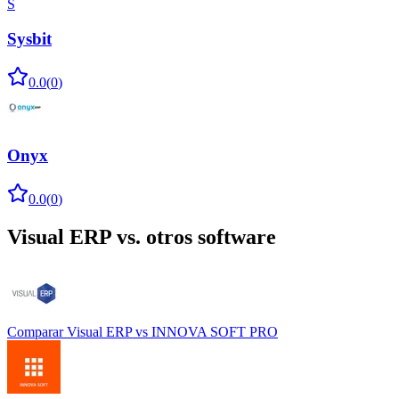
S
Sysbit
0.0
(
0
)
Onyx
0.0
(
0
)
Visual ERP
vs. otros software
Comparar
Visual ERP
vs
INNOVA SOFT PRO