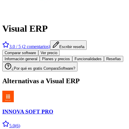
Visual ERP
3.0
/ 5 (
2
comentarios
)
Escribir reseña
Comparar software
Ver precio
Información general
Planes y precios
Funcionalidades
Reseñas
¿Por qué es gratis ComparaSoftware?
Alternativas a
Visual ERP
INNOVA SOFT PRO
5.0
(
6
)