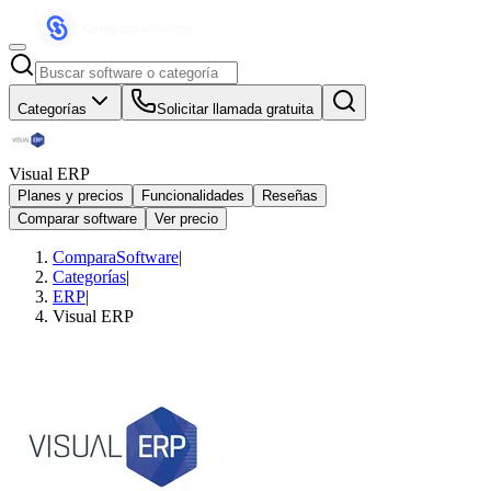
Categorías
Solicitar llamada gratuita
Visual ERP
Planes y precios
Funcionalidades
Reseñas
Comparar software
Ver precio
ComparaSoftware
|
Categorías
|
ERP
|
Visual ERP