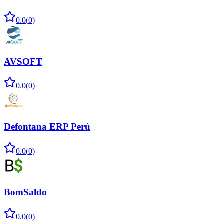
0.0
(
0
)
AVSOFT
0.0
(
0
)
Defontana ERP Perú
0.0
(
0
)
BomSaldo
0.0
(
0
)