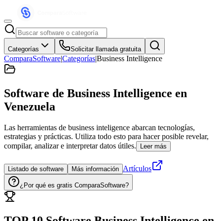
Categorías
Solicitar llamada gratuita
ComparaSoftware
|
Categorías
|
Business Intelligence
Software de Business Intelligence
en
Venezuela
Las herramientas de business inteligence abarcan tecnologías,
estrategias y prácticas. Utiliza todo esto para hacer posible revelar,
compilar, analizar e interpretar datos útiles.
Leer más
Artículos
Listado de software
Más información
¿Por qué es gratis ComparaSoftware?
TOP 10 Software
Business Intelligence
en