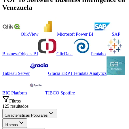
Venezuela
QlikView
Microsoft Power BI
SAP
BusinessObjects BI
ClicData
Pentaho
Tableau Server
Gracia ERP
T
Teradata Analytics
BIC Platform
TIBCO Spotfire
Filtros
125
resultados
Características Populares
Idiomas