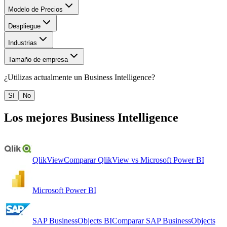
Modelo de Precios
Despliegue
Industrias
Tamaño de empresa
¿Utilizas actualmente un
Business Intelligence
?
Sí
No
Los mejores
Business Intelligence
QlikView
Comparar
QlikView
vs
Microsoft Power BI
Microsoft Power BI
SAP BusinessObjects BI
Comparar
SAP BusinessObjects