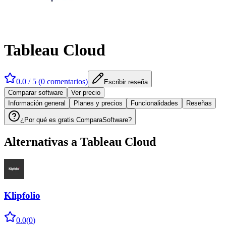
Tableau Cloud
0.0
/ 5 (
0
comentarios
)
Escribir reseña
Comparar software
Ver precio
Información general
Planes y precios
Funcionalidades
Reseñas
¿Por qué es gratis ComparaSoftware?
Alternativas a
Tableau Cloud
Klipfolio
0.0
(
0
)