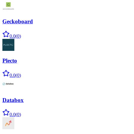
Geckoboard
0.0
(
0
)
Plecto
0.0
(
0
)
Databox
0.0
(
0
)