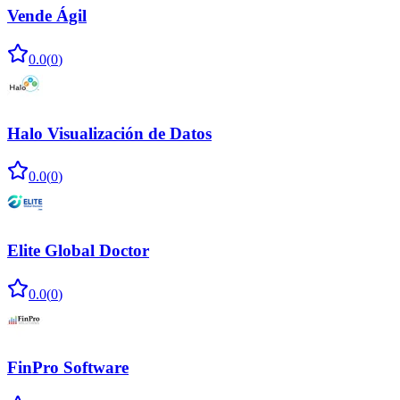
Vende Ágil
0.0
(
0
)
Halo Visualización de Datos
0.0
(
0
)
Elite Global Doctor
0.0
(
0
)
FinPro Software