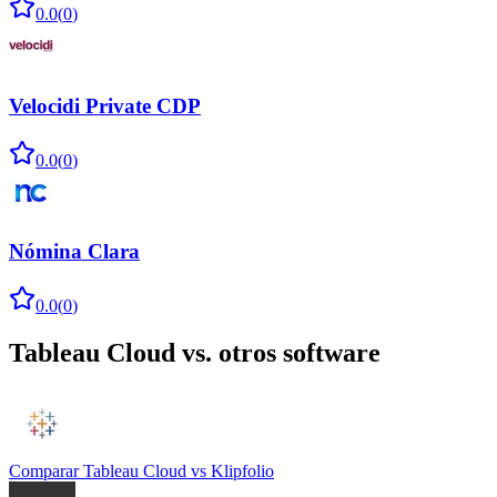
0.0
(
0
)
Velocidi Private CDP
0.0
(
0
)
Nómina Clara
0.0
(
0
)
Tableau Cloud
vs. otros software
Comparar
Tableau Cloud
vs
Klipfolio