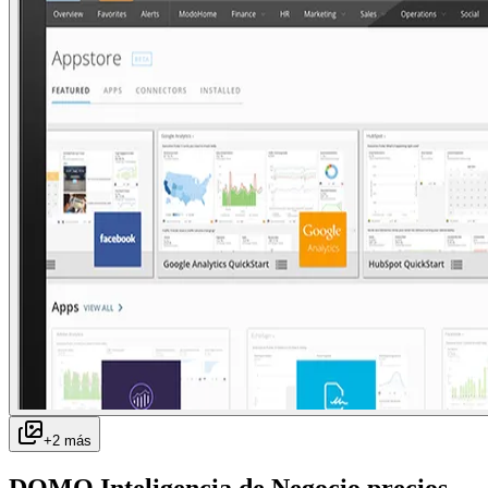
+
2
más
DOMO Inteligencia de Negocio
precios