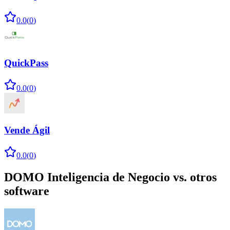
0.0
(
0
)
QuickPass
0.0
(
0
)
Vende Ágil
0.0
(
0
)
DOMO Inteligencia de Negocio
vs. otros
software