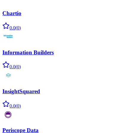
Chartio
0.0
(
0
)
Information Builders
0.0
(
0
)
InsightSquared
0.0
(
0
)
Periscope Data