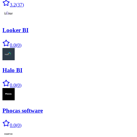
3.2
(
37
)
Looker BI
0.0
(
0
)
Halo BI
0.0
(
0
)
Phocas software
0.0
(
0
)