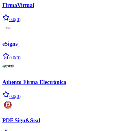
FirmaVirtual
0.0
(
0
)
eSigns
0.0
(
0
)
Athento Firma Electrónica
0.0
(
0
)
PDF Sign&Seal