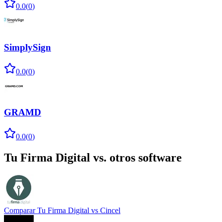
0.0
(
0
)
SimplySign
0.0
(
0
)
GRAMD
0.0
(
0
)
Tu Firma Digital
vs. otros software
Comparar
Tu Firma Digital
vs
Cincel