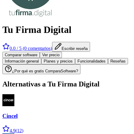
Tu Firma Digital
0.0
/ 5 (
0
comentarios
)
Escribir reseña
Comparar software
Ver precio
Información general
Planes y precios
Funcionalidades
Reseñas
¿Por qué es gratis ComparaSoftware?
Alternativas a
Tu Firma Digital
Cincel
4.9
(
12
)