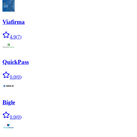
Viafirma
4.9
(
7
)
QuickPass
0.0
(
0
)
Bigle
0.0
(
0
)