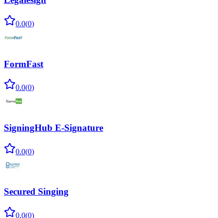
0.0
(
0
)
FormFast
0.0
(
0
)
SigningHub E-Signature
0.0
(
0
)
Secured Singing
0.0
(
0
)