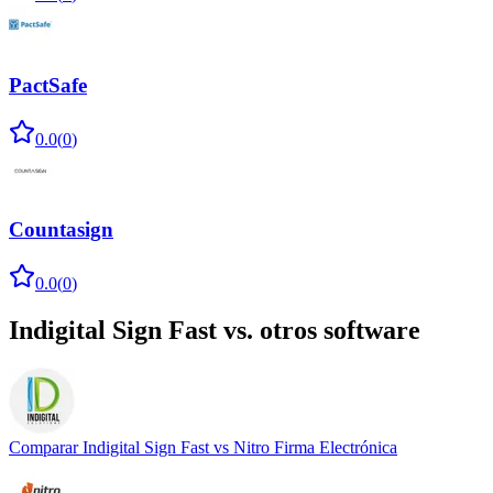
PactSafe
0.0
(
0
)
Countasign
0.0
(
0
)
Indigital Sign Fast
vs. otros software
Comparar
Indigital Sign Fast
vs
Nitro Firma Electrónica