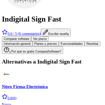
Indigital Sign Fast
0.0
/ 5 (
0
comentarios
)
Escribir reseña
Comparar software
Ver precio
Información general
Planes y precios
Funcionalidades
Reseñas
¿Por qué es gratis ComparaSoftware?
Alternativas a
Indigital Sign Fast
Nitro Firma Electrónica
0.0
(
0
)