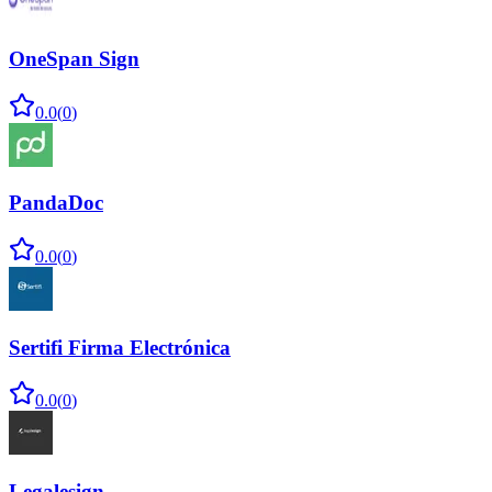
OneSpan Sign
0.0
(
0
)
PandaDoc
0.0
(
0
)
Sertifi Firma Electrónica
0.0
(
0
)
Legalesign