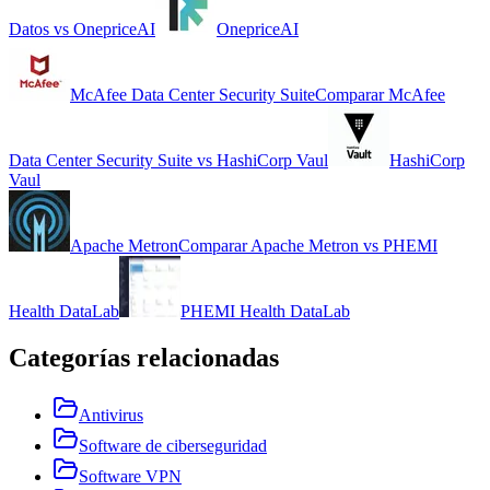
Datos
vs
OnepriceAI
OnepriceAI
McAfee Data Center Security Suite
Comparar
McAfee
Data Center Security Suite
vs
HashiCorp Vaul
HashiCorp
Vaul
Apache Metron
Comparar
Apache Metron
vs
PHEMI
Health DataLab
PHEMI Health DataLab
Categorías relacionadas
Antivirus
Software de ciberseguridad
Software VPN