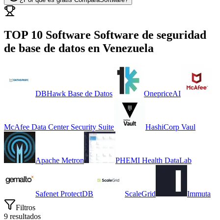
TOP 10 Software
Software de seguridad
de base de datos
en
Venezuela
DBHawk Base de Datos
OnepriceAI
McAfee Data Center Security Suite
HashiCorp Vaul
Apache Metron
PHEMI Health DataLab
Safenet ProtectDB
ScaleGrid
Immuta
Filtros
9
resultados