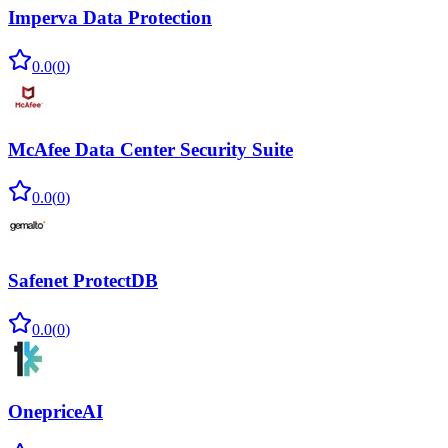
Imperva Data Protection
0.0
(
0
)
McAfee Data Center Security Suite
0.0
(
0
)
Safenet ProtectDB
0.0
(
0
)
OnepriceAI