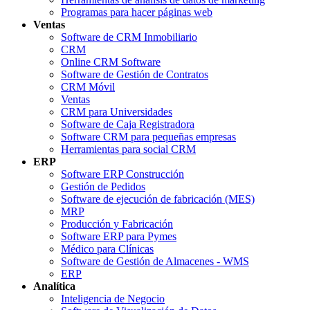
Programas para hacer páginas web
Ventas
Software de CRM Inmobiliario
CRM
Online CRM Software
Software de Gestión de Contratos
CRM Móvil
Ventas
CRM para Universidades
Software de Caja Registradora
Software CRM para pequeñas empresas
Herramientas para social CRM
ERP
Software ERP Construcción
Gestión de Pedidos
Software de ejecución de fabricación (MES)
MRP
Producción y Fabricación
Software ERP para Pymes
Médico para Clínicas
Software de Gestión de Almacenes - WMS
ERP
Analítica
Inteligencia de Negocio