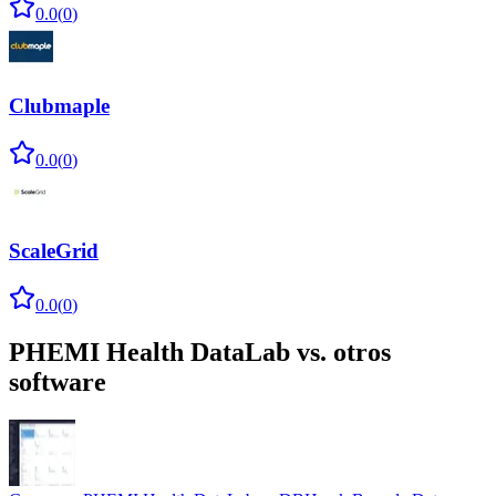
0.0
(
0
)
Clubmaple
0.0
(
0
)
ScaleGrid
0.0
(
0
)
PHEMI Health DataLab
vs. otros
software