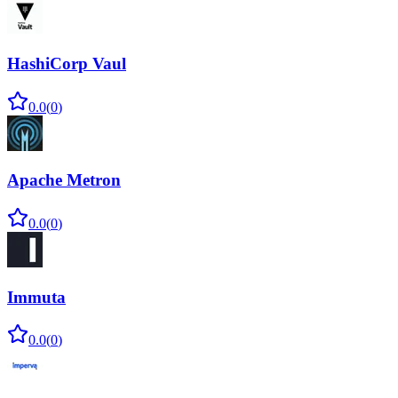
HashiCorp Vaul
0.0
(
0
)
Apache Metron
0.0
(
0
)
Immuta
0.0
(
0
)