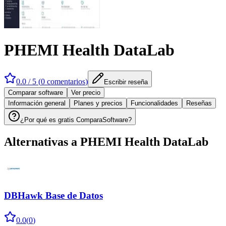
PHEMI Health DataLab
0.0
/ 5 (
0
comentarios
)
Escribir reseña
Comparar software
Ver precio
Información general
Planes y precios
Funcionalidades
Reseñas
¿Por qué es gratis ComparaSoftware?
Alternativas a
PHEMI Health DataLab
DBHawk Base de Datos
0.0
(
0
)