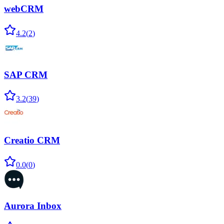
webCRM
4.2
(
2
)
SAP CRM
3.2
(
39
)
Creatio CRM
0.0
(
0
)
Aurora Inbox