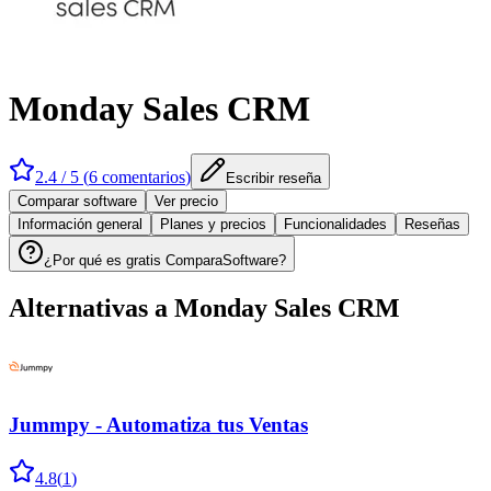
Monday Sales CRM
2.4
/ 5 (
6
comentarios
)
Escribir reseña
Comparar software
Ver precio
Información general
Planes y precios
Funcionalidades
Reseñas
¿Por qué es gratis ComparaSoftware?
Alternativas a
Monday Sales CRM
Jummpy - Automatiza tus Ventas
4.8
(
1
)