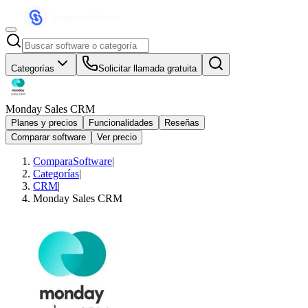
Categorías
Solicitar llamada gratuita
Monday Sales CRM
Planes y precios
Funcionalidades
Reseñas
Comparar software
Ver precio
ComparaSoftware
|
Categorías
|
CRM
|
Monday Sales CRM