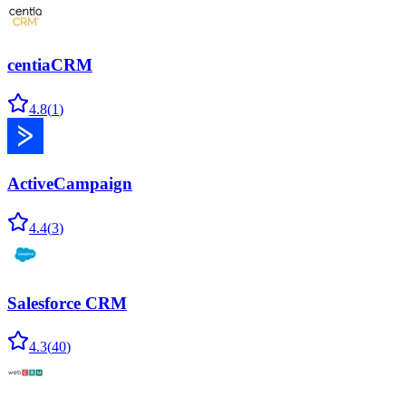
centiaCRM
4.8
(
1
)
ActiveCampaign
4.4
(
3
)
Salesforce CRM
4.3
(
40
)