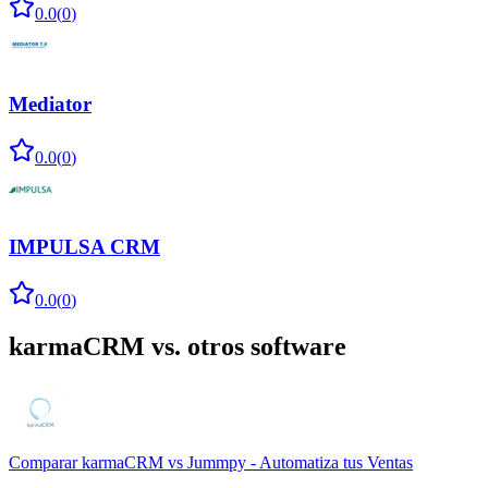
0.0
(
0
)
Mediator
0.0
(
0
)
IMPULSA CRM
0.0
(
0
)
karmaCRM
vs. otros software
Comparar
karmaCRM
vs
Jummpy - Automatiza tus Ventas