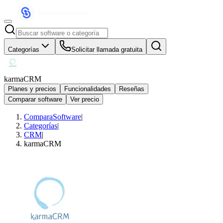
Categorías
Solicitar llamada gratuita
karmaCRM
Planes y precios
Funcionalidades
Reseñas
Comparar software
Ver precio
ComparaSoftware
|
Categorías
|
CRM
|
karmaCRM