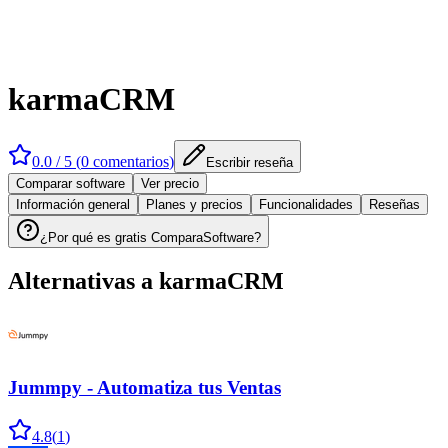
karmaCRM
0.0
/ 5 (
0
comentarios
)
Escribir reseña
Comparar software
Ver precio
Información general
Planes y precios
Funcionalidades
Reseñas
¿Por qué es gratis ComparaSoftware?
Alternativas a
karmaCRM
Jummpy - Automatiza tus Ventas
4.8
(
1
)