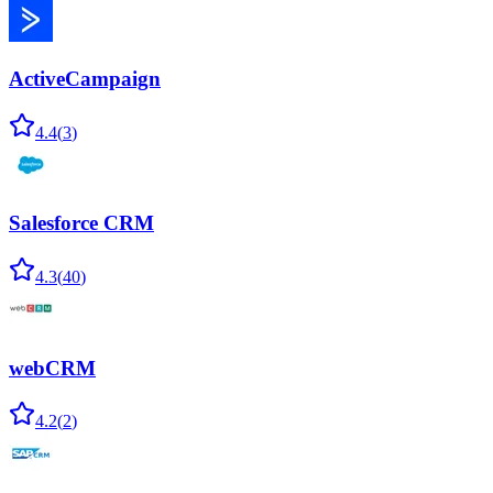
ActiveCampaign
4.4
(
3
)
Salesforce CRM
4.3
(
40
)
webCRM
4.2
(
2
)