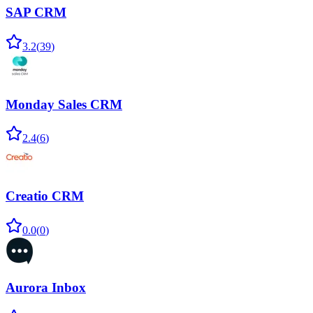
SAP CRM
3.2
(
39
)
Monday Sales CRM
2.4
(
6
)
Creatio CRM
0.0
(
0
)
Aurora Inbox