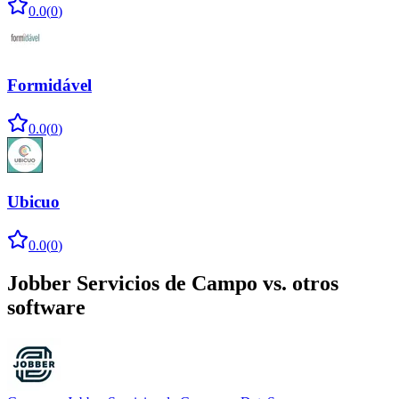
0.0
(
0
)
Formidável
0.0
(
0
)
Ubicuo
0.0
(
0
)
Jobber Servicios de Campo
vs. otros
software