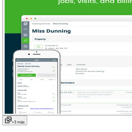
+
3
más