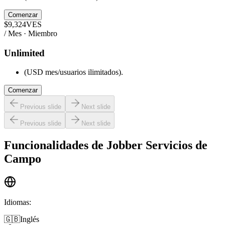
Comenzar
$
9,324
VES
/ Mes · Miembro
Unlimited
(USD mes/usuarios ilimitados).
Comenzar
Previous slide
Next slide
Previous slide
Next slide
Funcionalidades de
Jobber Servicios de
Campo
Idiomas
:
🇬🇧
Inglés