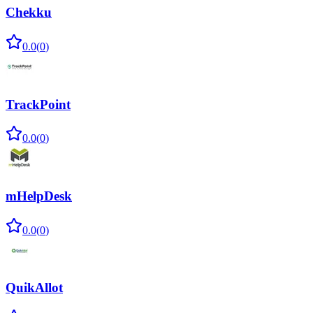
Chekku
0.0
(
0
)
TrackPoint
0.0
(
0
)
mHelpDesk
0.0
(
0
)
QuikAllot