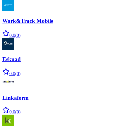
Work&Track Mobile
0.0
(
0
)
Eskuad
0.0
(
0
)
Linkaform
0.0
(
0
)