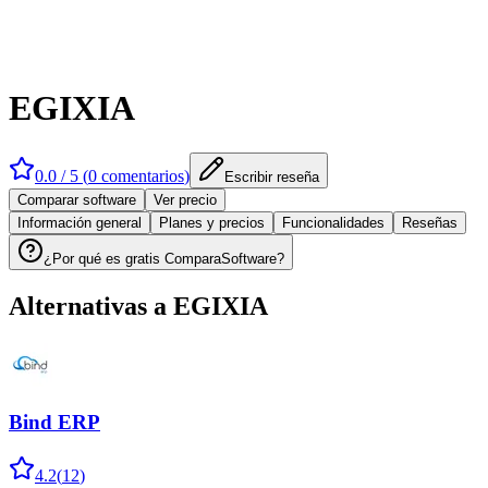
EGIXIA
0.0
/ 5 (
0
comentarios
)
Escribir reseña
Comparar software
Ver precio
Información general
Planes y precios
Funcionalidades
Reseñas
¿Por qué es gratis ComparaSoftware?
Alternativas a
EGIXIA
Bind ERP
4.2
(
12
)