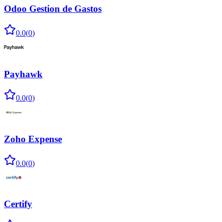
Odoo Gestion de Gastos
0.0
(
0
)
Payhawk
0.0
(
0
)
Zoho Expense
0.0
(
0
)
Certify