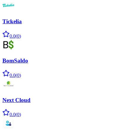
Tickelia
0.0
(
0
)
BomSaldo
0.0
(
0
)
Next Cloud
0.0
(
0
)