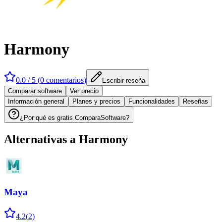
Harmony
0.0
/ 5 (
0
comentarios
)
Escribir reseña
Comparar software
Ver precio
Información general
Planes y precios
Funcionalidades
Reseñas
¿Por qué es gratis ComparaSoftware?
Alternativas a
Harmony
Maya
4.2
(
2
)