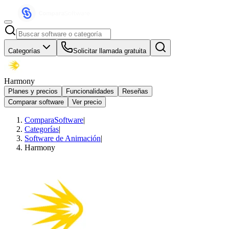
Categorías
Solicitar llamada gratuita
Harmony
Planes y precios
Funcionalidades
Reseñas
Comparar software
Ver precio
ComparaSoftware
|
Categorías
|
Software de Animación
|
Harmony