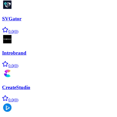
SVGator
0.0
(
0
)
Introbrand
0.0
(
0
)
CreateStudio
0.0
(
0
)