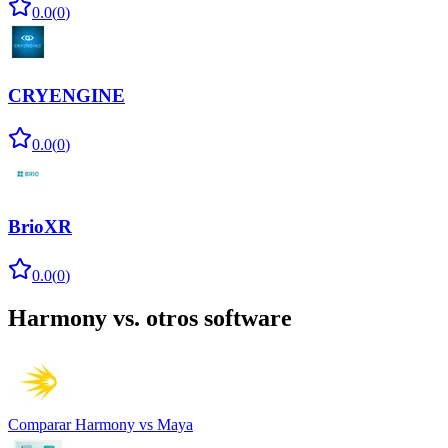
0.0
(
0
)
CRYENGINE
0.0
(
0
)
BrioXR
0.0
(
0
)
Harmony
vs. otros software
Comparar
Harmony
vs
Maya