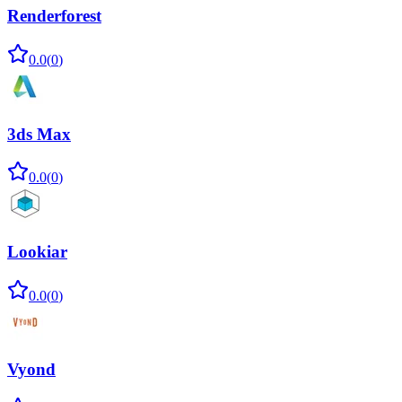
Renderforest
0.0
(
0
)
3ds Max
0.0
(
0
)
Lookiar
0.0
(
0
)
Vyond