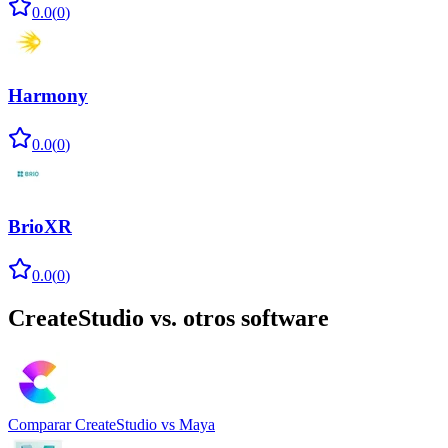
0.0
(
0
)
Harmony
0.0
(
0
)
BrioXR
0.0
(
0
)
CreateStudio
vs. otros software
Comparar
CreateStudio
vs
Maya