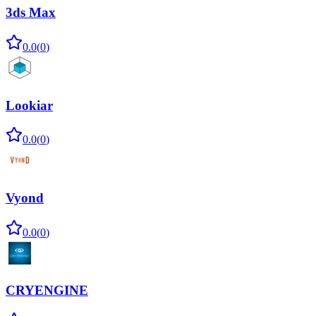
3ds Max
0.0
(
0
)
Lookiar
0.0
(
0
)
Vyond
0.0
(
0
)
CRYENGINE