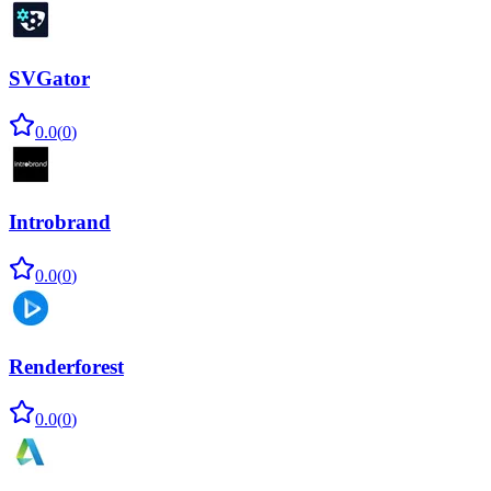
SVGator
0.0
(
0
)
Introbrand
0.0
(
0
)
Renderforest
0.0
(
0
)