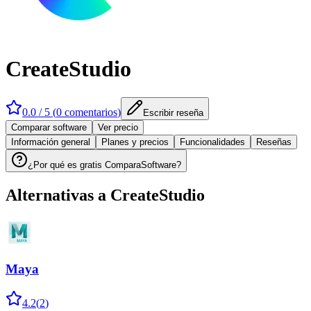
CreateStudio
0.0
/ 5 (
0
comentarios
)
Escribir reseña
Comparar software
Ver precio
Información general
Planes y precios
Funcionalidades
Reseñas
¿Por qué es gratis ComparaSoftware?
Alternativas a
CreateStudio
Maya
4.2
(
2
)