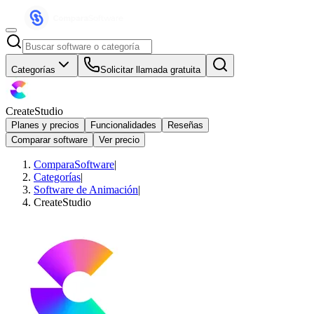
Categorías
Solicitar llamada gratuita
CreateStudio
Planes y precios
Funcionalidades
Reseñas
Comparar software
Ver precio
ComparaSoftware
|
Categorías
|
Software de Animación
|
CreateStudio