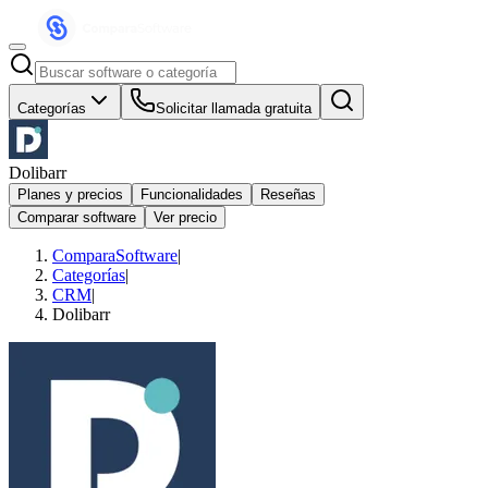
Categorías
Solicitar llamada gratuita
Dolibarr
Planes y precios
Funcionalidades
Reseñas
Comparar software
Ver precio
ComparaSoftware
|
Categorías
|
CRM
|
Dolibarr