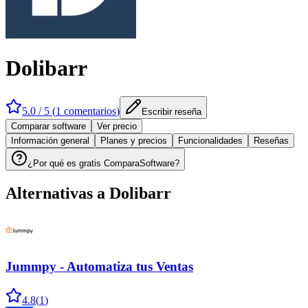
Dolibarr
5.0
/ 5 (
1
comentarios
)
Escribir reseña
Comparar software
Ver precio
Información general
Planes y precios
Funcionalidades
Reseñas
¿Por qué es gratis ComparaSoftware?
Alternativas a
Dolibarr
Jummpy - Automatiza tus Ventas
4.8
(
1
)