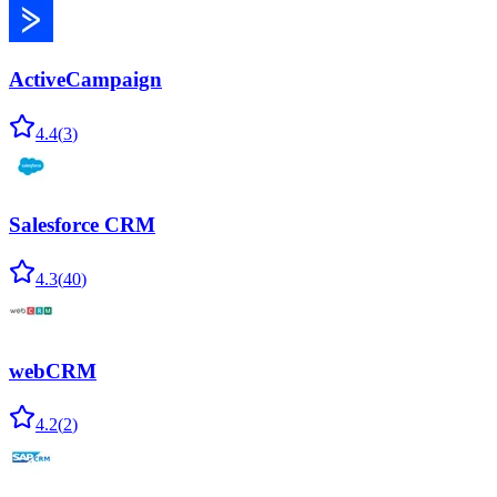
ActiveCampaign
4.4
(
3
)
Salesforce CRM
4.3
(
40
)
webCRM
4.2
(
2
)