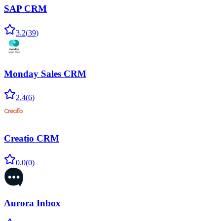
SAP CRM
3.2
(
39
)
Monday Sales CRM
2.4
(
6
)
Creatio CRM
0.0
(
0
)
Aurora Inbox